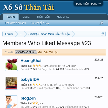
Đăng nhập | Đăng ký
Media
Thành viên
Help Links
Forum
Tìm kiếm diễn đàn
Bài viết gần đây
Forum
...
{XSMB} C Nhật:
Miền Bắc Tài Lộc
Members Who Liked Message #23
Chủ đề:
{XSMB} C Nhật:
Miền Bắc Tài Lộc
HoangKhai
20/8/23
Thần Tài
, Nam,
đến từ
TP Hồ Chí Minh
Bài viết:
2,745
Đã được thích:
24,909
Điểm thành tích:
693
babyBIDV
20/8/23
Thần Tài
, Nam, 35,
đến từ
Chu Tước
Bài viết:
3,511
Đã được thích:
105,678
Điểm thành tích:
894
blog24h
20/8/23
Thần Tài
, Nam
Bài viết:
1,546
Đã được thích:
21,670
Điểm thành tích:
694