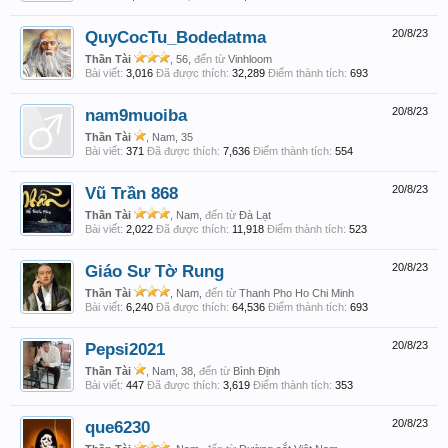
QuyCocTu_Bodedatma
20/8/23
Thần Tài
, 56,
đến từ
Vinhloom
Bài viết:
3,016
Đã được thích:
32,289
Điểm thành tích:
693
nam9muoiba
20/8/23
Thần Tài
, Nam, 35
Bài viết:
371
Đã được thích:
7,636
Điểm thành tích:
554
Vũ Trần 868
20/8/23
Thần Tài
, Nam,
đến từ
Đà Lạt
Bài viết:
2,022
Đã được thích:
11,918
Điểm thành tích:
523
Giáo Sư Tờ Rung
20/8/23
Thần Tài
, Nam,
đến từ
Thanh Pho Ho Chi Minh
Bài viết:
6,240
Đã được thích:
64,536
Điểm thành tích:
693
Pepsi2021
20/8/23
Thần Tài
, Nam, 38,
đến từ
Bình Định
Bài viết:
447
Đã được thích:
3,619
Điểm thành tích:
353
que6230
20/8/23