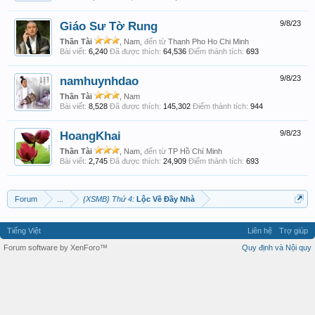
Giáo Sư Tờ Rung
9/8/23
Thần Tài
, Nam,
đến từ
Thanh Pho Ho Chi Minh
Bài viết:
6,240
Đã được thích:
64,536
Điểm thành tích:
693
namhuynhdao
9/8/23
Thần Tài
, Nam
Bài viết:
8,528
Đã được thích:
145,302
Điểm thành tích:
944
HoangKhai
9/8/23
Thần Tài
, Nam,
đến từ
TP Hồ Chí Minh
Bài viết:
2,745
Đã được thích:
24,909
Điểm thành tích:
693
Forum
...
{XSMB} Thứ 4:
Lộc Về Đầy Nhà
Tiếng Việt
Liên hệ
Trợ giúp
Forum software by XenForo™
Quy định và Nội quy