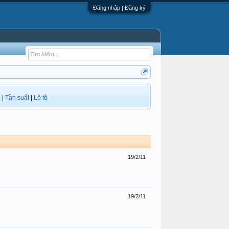
Đăng nhập | Đăng ký
i
|
Tần suất
|
Lô tô
19/2/11
19/2/11