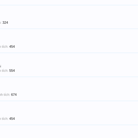
h:
324
 tích:
454
i
 tích:
554
h tích:
674
 tích:
454