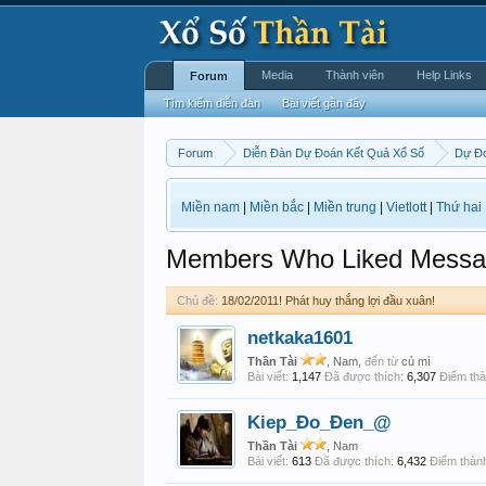
Media
Thành viên
Help Links
Forum
Tìm kiếm diễn đàn
Bài viết gần đây
Forum
Diễn Đàn Dự Đoán Kết Quả Xổ Số
Dự Đo
Miền nam
|
Miền bắc
|
Miền trung
|
Vietlott
|
Thứ hai
Members Who Liked Messa
Chủ đề:
18/02/2011! Phát huy thắng lợi đầu xuân!
netkaka1601
Thần Tài
, Nam,
đến từ
củ mì
Bài viết:
1,147
Đã được thích:
6,307
Điểm thà
Kiep_Đo_Đen_@
Thần Tài
, Nam
Bài viết:
613
Đã được thích:
6,432
Điểm thành