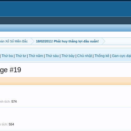
án Xổ Số Miền Bắc
18/02/2011! Phát huy thắng lợi đầu xuân!
|
Thứ ba
|
Thứ tư
|
Thứ năm
|
Thứ sáu
|
Thứ bảy
|
Chủ nhật
|
Thống kê
|
Gan cực đạ
ge #19
nh tích:
574
 tích:
554