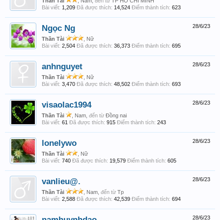
Thần Tài
, Nam,
đến từ
TP HỒ CHÍ MINH
Bài viết:
1,209
Đã được thích:
14,524
Điểm thành tích:
623
Ngọc Ng
28/6/23
Thần Tài
, Nữ
Bài viết:
2,504
Đã được thích:
36,373
Điểm thành tích:
695
anhnguyet
28/6/23
Thần Tài
, Nữ
Bài viết:
3,470
Đã được thích:
48,502
Điểm thành tích:
693
visaolac1994
28/6/23
Thần Tài
, Nam,
đến từ
Đồng nai
Bài viết:
61
Đã được thích:
915
Điểm thành tích:
243
lonelywo
28/6/23
Thần Tài
, Nữ
Bài viết:
740
Đã được thích:
19,579
Điểm thành tích:
605
vanlieu@.
28/6/23
Thần Tài
, Nam,
đến từ
Tp
Bài viết:
2,588
Đã được thích:
42,539
Điểm thành tích:
694
namhuynhdao
28/6/23