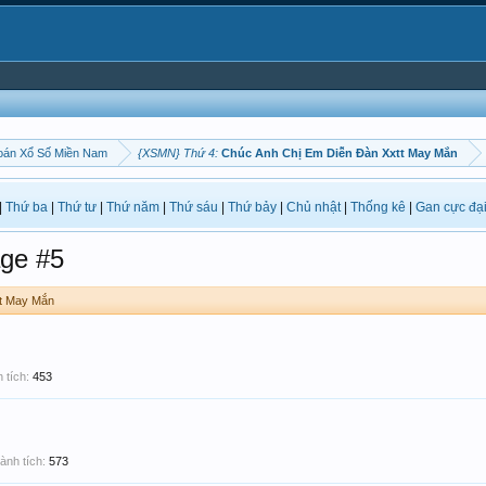
oán Xổ Số Miền Nam
{XSMN} Thứ 4:
Chúc Anh Chị Em Diễn Đàn Xxtt May Mắn
|
Thứ ba
|
Thứ tư
|
Thứ năm
|
Thứ sáu
|
Thứ bảy
|
Chủ nhật
|
Thống kê
|
Gan cực đạ
ge #5
t May Mắn
 tích:
453
ành tích:
573