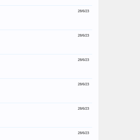
28/6/23
28/6/23
28/6/23
28/6/23
28/6/23
28/6/23