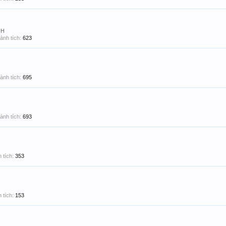
NH
ành tích:
623
ành tích:
695
ành tích:
693
 tích:
353
 tích:
153