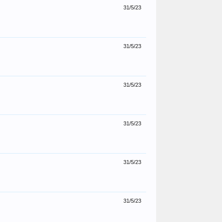
31/5/23
31/5/23
31/5/23
31/5/23
31/5/23
31/5/23