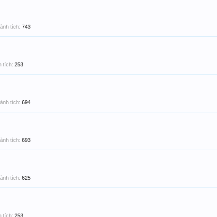
ành tích:
743
 tích:
253
ành tích:
694
ành tích:
693
ành tích:
625
 tích:
253