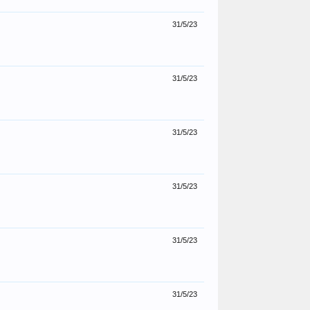
31/5/23
31/5/23
31/5/23
31/5/23
31/5/23
31/5/23