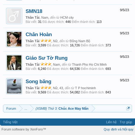
SMN18
9/5/23
Thần Tài
, Nam,
đến từ
HCM city
Bài viết:
31
Đã được thích:
446
Điểm thành tích:
113
Chân Hoàn
9/5/23
Thần Tài
, Nữ,
đến từ
Đông Nam Bộ
Bài viết:
3,599
Đã được thích:
16,726
Điểm thành tích:
373
Giáo Sư Tờ Rung
9/5/23
Thần Tài
, Nam,
đến từ
Thanh Pho Ho Chi Minh
Bài viết:
6,240
Đã được thích:
64,536
Điểm thành tích:
693
Song băng
9/5/23
Thần Tài
, Nữ, 43,
đến từ
T P hochiminh
Bài viết:
9,569
Đã được thích:
54,082
Điểm thành tích:
843
Forum
...
{XSMB} Thứ 3:
Chúc Ace May Mắn
Tiếng Việt
Liên hệ
Trợ giúp
Forum software by XenForo™
Quy định và Nội quy