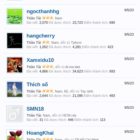
ngocthanhhg
9/5/23
Thần Tài
, Nam
Bài viết:
2,070
Đã được thích:
23,723
Điểm thành tích:
695
hangcherry
9/5/23
Thần Tài
, Nam,
đến từ
Tphcm
Bài viết:
1,052
Đã được thích:
4,281
Điểm thành tích:
423
Xamxidu10
9/5/23
Thần Tài
,
đến từ
Ai ma biet
Bài viết:
4,866
Đã được thích:
34,623
Điểm thành tích:
693
Thích số
9/5/23
Thần Tài
, Nam, 60,
đến từ
Tay ninh
Bài viết:
2,644
Đã được thích:
21,095
Điểm thành tích:
493
SMN18
9/5/23
Thần Tài
, Nam,
đến từ
HCM city
Bài viết:
31
Đã được thích:
446
Điểm thành tích:
113
HoangKhai
9/5/23
Thần Tài
, Nam,
đến từ
TP Hồ Chí Minh