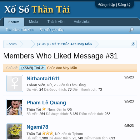
Đăng nhập | Đăng ký
Media
Thành viên
Help Links
Forum
Tìm kiếm diễn đàn
Bài viết gần đây
Forum
...
{XSMB} Thứ 3:
Chúc Ace May Mắn
Members Who Liked Message #31
Chủ đề:
{XSMB} Thứ 3:
Chúc Ace May Mắn
Nithantai1611
9/5/23
Thành Viên
, Nữ, 26,
đến từ
Lâm Đồng
Bài viết:
24
Đã được thích:
73
Điểm thành tích:
73
Phạm Lê Quang
9/5/23
Thần Tài
, Nam,
đến từ
Q5
Bài viết:
264
Đã được thích:
3,439
Điểm thành tích:
253
Ngami78
9/5/23
Thần Tài
, Nữ,
đến từ
Tphcm
Bài viết:
3,988
Đã được thích:
23,748
Điểm thành tích:
693