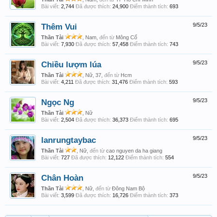
Bài viết:
2,744
Đã được thích:
24,900
Điểm thành tích:
693
Thêm Vui
9/5/23
Thần Tài
, Nam,
đến từ
Mông Cổ
Bài viết:
7,930
Đã được thích:
57,458
Điểm thành tích:
743
Chiều lượm lúa
9/5/23
Thần Tài
, Nữ, 37,
đến từ
Hcm
Bài viết:
4,211
Đã được thích:
31,476
Điểm thành tích:
593
Ngọc Ng
9/5/23
Thần Tài
, Nữ
Bài viết:
2,504
Đã được thích:
36,373
Điểm thành tích:
695
lanrungtaybac
9/5/23
Thần Tài
, Nữ,
đến từ
cao nguyen da ha giang
Bài viết:
727
Đã được thích:
12,122
Điểm thành tích:
554
Chân Hoàn
9/5/23
Thần Tài
, Nữ,
đến từ
Đông Nam Bộ
Bài viết:
3,599
Đã được thích:
16,726
Điểm thành tích:
373