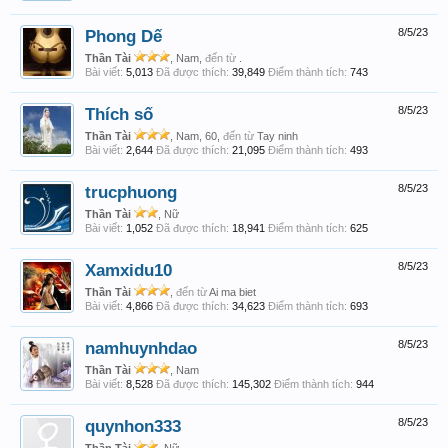
Phong Dế
8/5/23
Thần Tài
, Nam,
đến từ
.
Bài viết:
5,013
Đã được thích:
39,849
Điểm thành tích:
743
Thích số
8/5/23
Thần Tài
, Nam, 60,
đến từ
Tay ninh
Bài viết:
2,644
Đã được thích:
21,095
Điểm thành tích:
493
trucphuong
8/5/23
Thần Tài
, Nữ
Bài viết:
1,052
Đã được thích:
18,941
Điểm thành tích:
625
Xamxidu10
8/5/23
Thần Tài
,
đến từ
Ai ma biet
Bài viết:
4,866
Đã được thích:
34,623
Điểm thành tích:
693
namhuynhdao
8/5/23
Thần Tài
, Nam
Bài viết:
8,528
Đã được thích:
145,302
Điểm thành tích:
944
quynhon333
8/5/23