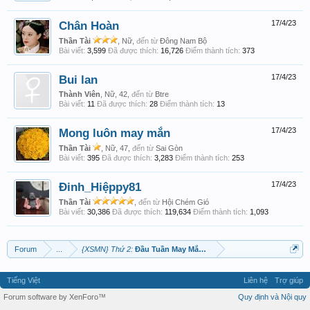
Chân Hoàn
17/4/23
Thần Tài
, Nữ,
đến từ
Đông Nam Bộ
Bài viết:
3,599
Đã được thích:
16,726
Điểm thành tích:
373
Bui lan
17/4/23
Thành Viên
, Nữ, 42,
đến từ
Btre
Bài viết:
11
Đã được thích:
28
Điểm thành tích:
13
Mong luôn may mắn
17/4/23
Thần Tài
, Nữ, 47,
đến từ
Sai Gòn
Bài viết:
395
Đã được thích:
3,283
Điểm thành tích:
253
Đinh_Hiệppy81
17/4/23
Thần Tài
,
đến từ
Hội Chém Gió
Bài viết:
30,386
Đã được thích:
119,634
Điểm thành tích:
1,093
Forum
...
{XSMN} Thứ 2:
Đầu Tuần May Mắn !!!
Tiếng Việt
Liên hệ
Trợ giúp
Forum software by XenForo™
Quy định và Nội quy