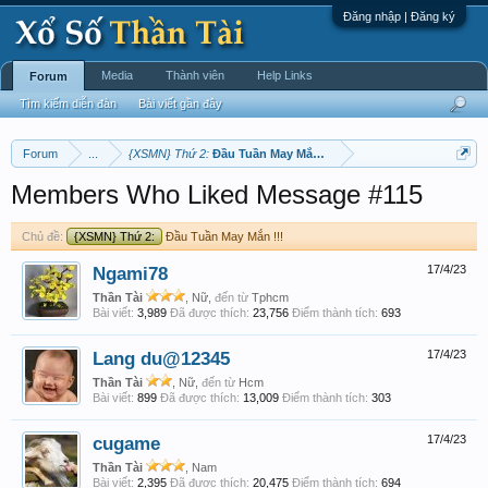
Đăng nhập | Đăng ký
Media
Thành viên
Help Links
Forum
Tìm kiếm diễn đàn
Bài viết gần đây
Forum
...
{XSMN} Thứ 2:
Đầu Tuần May Mắn !!!
Members Who Liked Message #115
Chủ đề:
{XSMN} Thứ 2:
Đầu Tuần May Mắn !!!
Ngami78
17/4/23
Thần Tài
, Nữ,
đến từ
Tphcm
Bài viết:
3,989
Đã được thích:
23,756
Điểm thành tích:
693
Lang du@12345
17/4/23
Thần Tài
, Nữ,
đến từ
Hcm
Bài viết:
899
Đã được thích:
13,009
Điểm thành tích:
303
cugame
17/4/23
Thần Tài
, Nam
Bài viết:
2,395
Đã được thích:
20,475
Điểm thành tích:
694