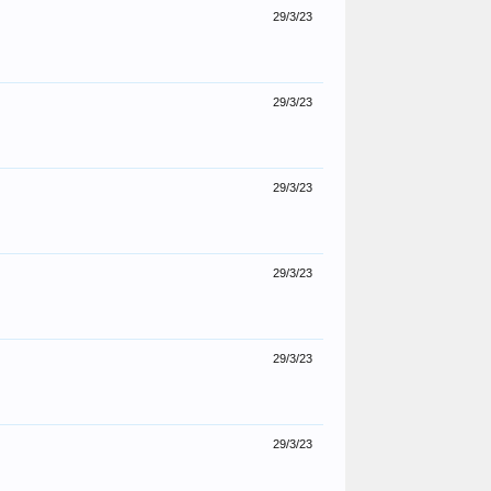
29/3/23
29/3/23
29/3/23
29/3/23
29/3/23
29/3/23