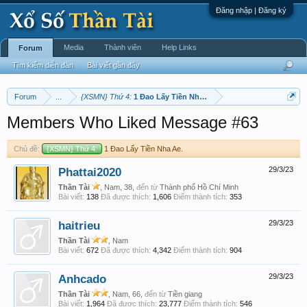
Đăng nhập | Đăng ký
Media
Thành viên
Help Links
Forum
Tìm kiếm diễn đàn
Bài viết gần đây
Forum
...
{XSMN} Thứ 4:
1 Đao Lấy Tiền Nha Ae.
Members Who Liked Message #63
Chủ đề:
{XSMN} Thứ 4:
1 Đao Lấy Tiền Nha Ae.
Phattai2020
29/3/23
Thần Tài
, Nam, 38,
đến từ
Thành phố Hồ Chí Minh
Bài viết:
138
Đã được thích:
1,606
Điểm thành tích:
353
haitrieu
29/3/23
Thần Tài
, Nam
Bài viết:
672
Đã được thích:
4,342
Điểm thành tích:
904
Anhcado
29/3/23
Thần Tài
, Nam, 66,
đến từ
Tiền giang
Bài viết:
1,964
Đã được thích:
23,777
Điểm thành tích:
546