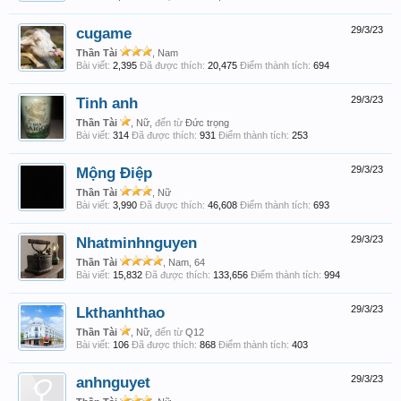
cugame
29/3/23
Thần Tài
, Nam
Bài viết:
2,395
Đã được thích:
20,475
Điểm thành tích:
694
Tinh anh
29/3/23
Thần Tài
, Nữ,
đến từ
Đức trọng
Bài viết:
314
Đã được thích:
931
Điểm thành tích:
253
Mộng Điệp
29/3/23
Thần Tài
, Nữ
Bài viết:
3,990
Đã được thích:
46,608
Điểm thành tích:
693
Nhatminhnguyen
29/3/23
Thần Tài
, Nam, 64
Bài viết:
15,832
Đã được thích:
133,656
Điểm thành tích:
994
Lkthanhthao
29/3/23
Thần Tài
, Nữ,
đến từ
Q12
Bài viết:
106
Đã được thích:
868
Điểm thành tích:
403
anhnguyet
29/3/23