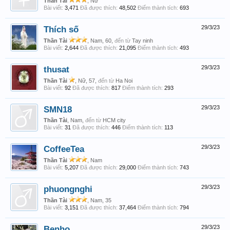
Thần Tài
, Nữ
Bài viết:
3,471
Đã được thích:
48,502
Điểm thành tích:
693
Thích số
29/3/23
Thần Tài
, Nam, 60,
đến từ
Tay ninh
Bài viết:
2,644
Đã được thích:
21,095
Điểm thành tích:
493
thusat
29/3/23
Thần Tài
, Nữ, 57,
đến từ
Ha Noi
Bài viết:
92
Đã được thích:
817
Điểm thành tích:
293
SMN18
29/3/23
Thần Tài
, Nam,
đến từ
HCM city
Bài viết:
31
Đã được thích:
446
Điểm thành tích:
113
CoffeeTea
29/3/23
Thần Tài
, Nam
Bài viết:
5,207
Đã được thích:
29,000
Điểm thành tích:
743
phuongnghi
29/3/23
Thần Tài
, Nam, 35
Bài viết:
3,151
Đã được thích:
37,464
Điểm thành tích:
794
Benho
29/3/23