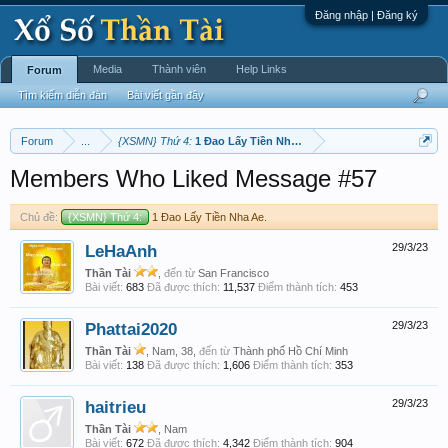
Đăng nhập | Đăng ký
Media
Thành viên
Help Links
Forum
Tìm kiếm diễn đàn
Bài viết gần đây
Forum
...
{XSMN} Thứ 4:
1 Đao Lấy Tiền Nha Ae.
Members Who Liked Message #57
Chủ đề:
{XSMN} Thứ 4:
1 Đao Lấy Tiền Nha Ae.
LeHaAnh
29/3/23
Thần Tài
,
đến từ
San Francisco
Bài viết:
683
Đã được thích:
11,537
Điểm thành tích:
453
Phattai2020
29/3/23
Thần Tài
, Nam, 38,
đến từ
Thành phố Hồ Chí Minh
Bài viết:
138
Đã được thích:
1,606
Điểm thành tích:
353
haitrieu
29/3/23
Thần Tài
, Nam
Bài viết:
672
Đã được thích:
4,342
Điểm thành tích:
904