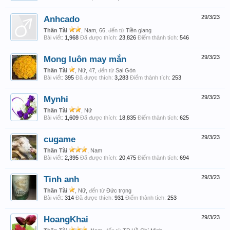
Anhcado
29/3/23
Thần Tài
, Nam, 66,
đến từ
Tiền giang
Bài viết:
1,968
Đã được thích:
23,826
Điểm thành tích:
546
Mong luôn may mắn
29/3/23
Thần Tài
, Nữ, 47,
đến từ
Sai Gòn
Bài viết:
395
Đã được thích:
3,283
Điểm thành tích:
253
Mynhi
29/3/23
Thần Tài
, Nữ
Bài viết:
1,609
Đã được thích:
18,835
Điểm thành tích:
625
cugame
29/3/23
Thần Tài
, Nam
Bài viết:
2,395
Đã được thích:
20,475
Điểm thành tích:
694
Tinh anh
29/3/23
Thần Tài
, Nữ,
đến từ
Đức trọng
Bài viết:
314
Đã được thích:
931
Điểm thành tích:
253
HoangKhai
29/3/23