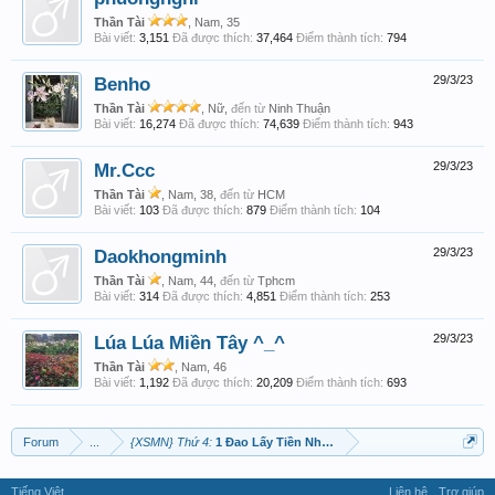
Thần Tài
, Nam, 35
Bài viết:
3,151
Đã được thích:
37,464
Điểm thành tích:
794
Benho
29/3/23
Thần Tài
, Nữ,
đến từ
Ninh Thuận
Bài viết:
16,274
Đã được thích:
74,639
Điểm thành tích:
943
Mr.Ccc
29/3/23
Thần Tài
, Nam, 38,
đến từ
HCM
Bài viết:
103
Đã được thích:
879
Điểm thành tích:
104
Daokhongminh
29/3/23
Thần Tài
, Nam, 44,
đến từ
Tphcm
Bài viết:
314
Đã được thích:
4,851
Điểm thành tích:
253
Lúa Lúa Miền Tây ^_^
29/3/23
Thần Tài
, Nam, 46
Bài viết:
1,192
Đã được thích:
20,209
Điểm thành tích:
693
Forum
...
{XSMN} Thứ 4:
1 Đao Lấy Tiền Nha Ae.
Tiếng Việt
Liên hệ
Trợ giúp