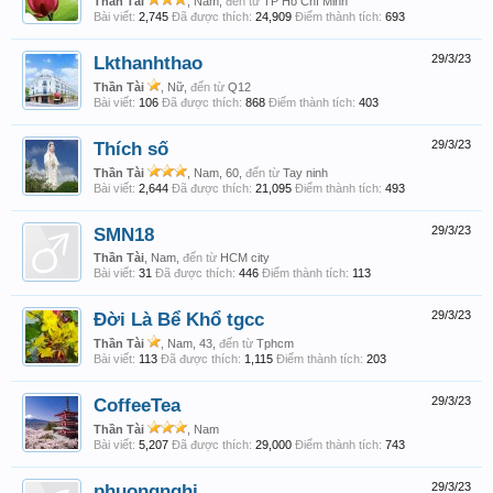
Thần Tài
, Nam,
đến từ
TP Hồ Chí Minh
Bài viết:
2,745
Đã được thích:
24,909
Điểm thành tích:
693
Lkthanhthao
29/3/23
Thần Tài
, Nữ,
đến từ
Q12
Bài viết:
106
Đã được thích:
868
Điểm thành tích:
403
Thích số
29/3/23
Thần Tài
, Nam, 60,
đến từ
Tay ninh
Bài viết:
2,644
Đã được thích:
21,095
Điểm thành tích:
493
SMN18
29/3/23
Thần Tài
, Nam,
đến từ
HCM city
Bài viết:
31
Đã được thích:
446
Điểm thành tích:
113
Đời Là Bể Khổ tgcc
29/3/23
Thần Tài
, Nam, 43,
đến từ
Tphcm
Bài viết:
113
Đã được thích:
1,115
Điểm thành tích:
203
CoffeeTea
29/3/23
Thần Tài
, Nam
Bài viết:
5,207
Đã được thích:
29,000
Điểm thành tích:
743
phuongnghi
29/3/23