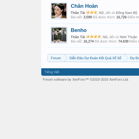
Chân Hoàn
Thần Tài
, Nữ,
đến từ
Đông Nam Bộ
Bài viết:
3,599
Đã được thích:
16,726
Điểm th
Benho
Thần Tài
, Nữ,
đến từ
Ninh Thuận
Bài viết:
16,274
Đã được thích:
74,639
Điểm t
Forum
Diễn Đàn Dự Đoán Kết Quả Xổ Số
Dự Đo
Tiếng Việt
Forum software by XenForo™
©2010-2016 XenForo Ltd.