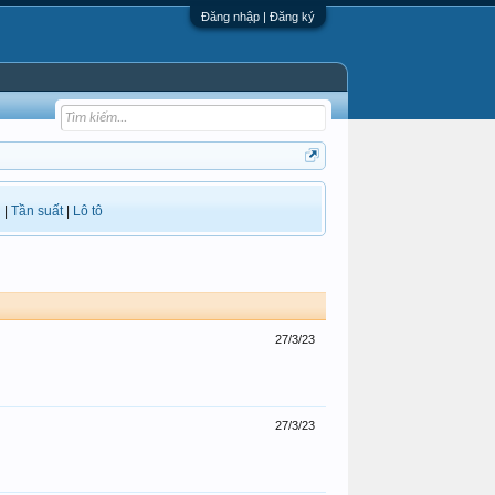
Đăng nhập | Đăng ký
i
|
Tần suất
|
Lô tô
27/3/23
27/3/23