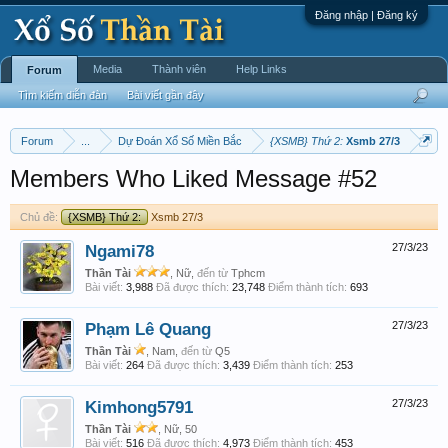
Đăng nhập | Đăng ký
Media
Thành viên
Help Links
Forum
Tìm kiếm diễn đàn
Bài viết gần đây
Forum
...
Dự Đoán Xổ Số Miền Bắc
{XSMB} Thứ 2:
Xsmb 27/3
Members Who Liked Message #52
Chủ đề:
{XSMB} Thứ 2:
Xsmb 27/3
Ngami78
27/3/23
Thần Tài
, Nữ,
đến từ
Tphcm
Bài viết:
3,988
Đã được thích:
23,748
Điểm thành tích:
693
Phạm Lê Quang
27/3/23
Thần Tài
, Nam,
đến từ
Q5
Bài viết:
264
Đã được thích:
3,439
Điểm thành tích:
253
Kimhong5791
27/3/23
Thần Tài
, Nữ, 50
Bài viết:
516
Đã được thích:
4,973
Điểm thành tích:
453