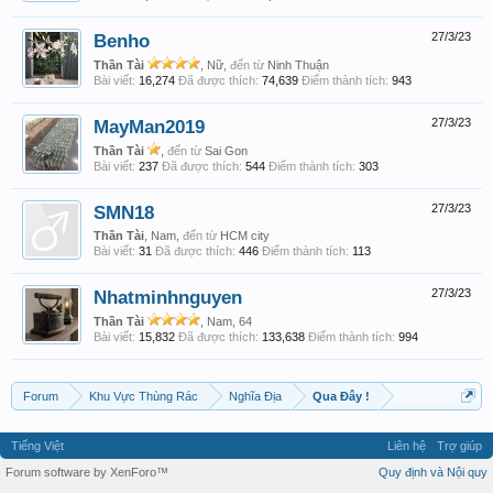
Benho
27/3/23
Thần Tài
, Nữ,
đến từ
Ninh Thuận
Bài viết:
16,274
Đã được thích:
74,639
Điểm thành tích:
943
MayMan2019
27/3/23
Thần Tài
,
đến từ
Sai Gon
Bài viết:
237
Đã được thích:
544
Điểm thành tích:
303
SMN18
27/3/23
Thần Tài
, Nam,
đến từ
HCM city
Bài viết:
31
Đã được thích:
446
Điểm thành tích:
113
Nhatminhnguyen
27/3/23
Thần Tài
, Nam, 64
Bài viết:
15,832
Đã được thích:
133,638
Điểm thành tích:
994
Forum
Khu Vực Thùng Rác
Nghĩa Địa
Qua Đây !
Tiếng Việt
Liên hệ
Trợ giúp
Forum software by XenForo™
Quy định và Nội quy