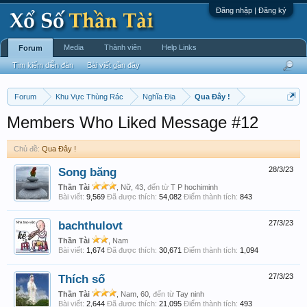
Đăng nhập | Đăng ký
Media
Thành viên
Help Links
Forum
Tìm kiếm diễn đàn
Bài viết gần đây
Forum
Khu Vực Thùng Rác
Nghĩa Địa
Qua Đây !
Members Who Liked Message #12
Chủ đề:
Qua Đây !
Song băng
28/3/23
Thần Tài
, Nữ, 43,
đến từ
T P hochiminh
Bài viết:
9,569
Đã được thích:
54,082
Điểm thành tích:
843
bachthulovt
27/3/23
Thần Tài
, Nam
Bài viết:
1,674
Đã được thích:
30,671
Điểm thành tích:
1,094
Thích số
27/3/23
Thần Tài
, Nam, 60,
đến từ
Tay ninh
Bài viết:
2,644
Đã được thích:
21,095
Điểm thành tích:
493