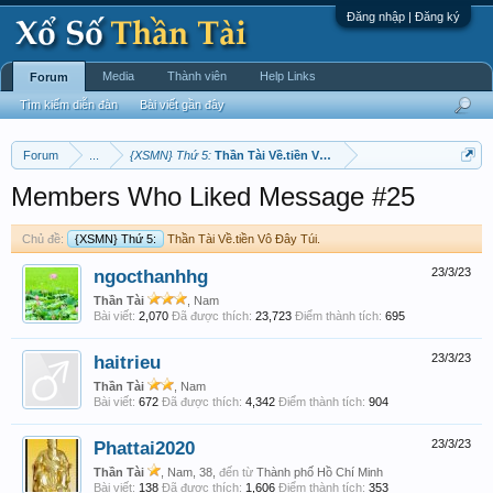
Đăng nhập | Đăng ký
Media
Thành viên
Help Links
Forum
Tìm kiếm diễn đàn
Bài viết gần đây
Forum
...
{XSMN} Thứ 5:
Thần Tài Về.tiền Vô Đây Túi.
Members Who Liked Message #25
Chủ đề:
{XSMN} Thứ 5:
Thần Tài Về.tiền Vô Đây Túi.
ngocthanhhg
23/3/23
Thần Tài
, Nam
Bài viết:
2,070
Đã được thích:
23,723
Điểm thành tích:
695
haitrieu
23/3/23
Thần Tài
, Nam
Bài viết:
672
Đã được thích:
4,342
Điểm thành tích:
904
Phattai2020
23/3/23
Thần Tài
, Nam, 38,
đến từ
Thành phố Hồ Chí Minh
Bài viết:
138
Đã được thích:
1,606
Điểm thành tích:
353