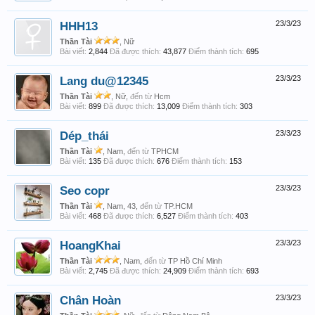
HHH13
23/3/23
Thần Tài
, Nữ
Bài viết:
2,844
Đã được thích:
43,877
Điểm thành tích:
695
Lang du@12345
23/3/23
Thần Tài
, Nữ,
đến từ
Hcm
Bài viết:
899
Đã được thích:
13,009
Điểm thành tích:
303
Dép_thái
23/3/23
Thần Tài
, Nam,
đến từ
TPHCM
Bài viết:
135
Đã được thích:
676
Điểm thành tích:
153
Seo copr
23/3/23
Thần Tài
, Nam, 43,
đến từ
TP.HCM
Bài viết:
468
Đã được thích:
6,527
Điểm thành tích:
403
HoangKhai
23/3/23
Thần Tài
, Nam,
đến từ
TP Hồ Chí Minh
Bài viết:
2,745
Đã được thích:
24,909
Điểm thành tích:
693
Chân Hoàn
23/3/23