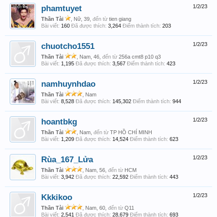
phamtuyet
1/2/23
Thần Tài
, Nữ, 39,
đến từ
tien giang
Bài viết:
160
Đã được thích:
3,264
Điểm thành tích:
203
chuotcho1551
1/2/23
Thần Tài
, Nam, 46,
đến từ
256a cmt8 p10 q3
Bài viết:
1,195
Đã được thích:
3,567
Điểm thành tích:
423
namhuynhdao
1/2/23
Thần Tài
, Nam
Bài viết:
8,528
Đã được thích:
145,302
Điểm thành tích:
944
hoantbkg
1/2/23
Thần Tài
, Nam,
đến từ
TP HỒ CHÍ MINH
Bài viết:
1,209
Đã được thích:
14,524
Điểm thành tích:
623
Rùa_167_Lửa
1/2/23
Thần Tài
, Nam, 56,
đến từ
HCM
Bài viết:
3,942
Đã được thích:
22,592
Điểm thành tích:
443
Kkkikoo
1/2/23
Thần Tài
, Nam, 60,
đến từ
Q11
Bài viết:
2,541
Đã được thích:
28,679
Điểm thành tích:
693