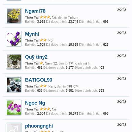
Ngami78
2/2/23
Thần Tài
, Nữ,
đến từ
Tphcm
Bài viết:
3,988
Đã được thích:
23,748
Điểm thành tích:
693
Mynhi
2/2/23
Thần Tài
, Nữ
Bài viết:
1,609
Đã được thích:
18,835
Điểm thành tích:
625
Quỹ tiny2
2/2/23
Thần Tài
, Nam, 32,
đến từ
TP hồ chí minh
Bài viết:
481
Đã được thích:
8,177
Điểm thành tích:
403
BATIGOL90
2/2/23
Thần Tài
, Nam,
đến từ
TPHCM
Bài viết:
638
Đã được thích:
5,881
Điểm thành tích:
353
Ngọc Ng
2/2/23
Thần Tài
, Nữ
Bài viết:
2,504
Đã được thích:
36,373
Điểm thành tích:
695
phuongnghi
2/2/23