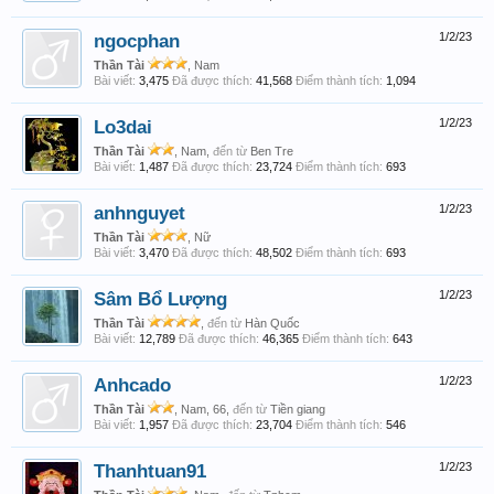
ngocphan
1/2/23
Thần Tài
, Nam
Bài viết:
3,475
Đã được thích:
41,568
Điểm thành tích:
1,094
Lo3dai
1/2/23
Thần Tài
, Nam,
đến từ
Ben Tre
Bài viết:
1,487
Đã được thích:
23,724
Điểm thành tích:
693
anhnguyet
1/2/23
Thần Tài
, Nữ
Bài viết:
3,470
Đã được thích:
48,502
Điểm thành tích:
693
Sâm Bổ Lượng
1/2/23
Thần Tài
,
đến từ
Hàn Quốc
Bài viết:
12,789
Đã được thích:
46,365
Điểm thành tích:
643
Anhcado
1/2/23
Thần Tài
, Nam, 66,
đến từ
Tiền giang
Bài viết:
1,957
Đã được thích:
23,704
Điểm thành tích:
546
Thanhtuan91
1/2/23