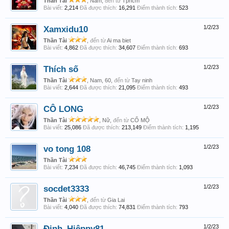
Thần Tài
, Nam,
đến từ
Tphcm
Bài viết:
2,214
Đã được thích:
16,291
Điểm thành tích:
523
Xamxidu10
1/2/23
Thần Tài
,
đến từ
Ai ma biet
Bài viết:
4,862
Đã được thích:
34,607
Điểm thành tích:
693
Thích số
1/2/23
Thần Tài
, Nam, 60,
đến từ
Tay ninh
Bài viết:
2,644
Đã được thích:
21,095
Điểm thành tích:
493
CÔ LONG
1/2/23
Thần Tài
, Nữ,
đến từ
CỔ MỘ
Bài viết:
25,086
Đã được thích:
213,149
Điểm thành tích:
1,195
vo tong 108
1/2/23
Thần Tài
Bài viết:
7,234
Đã được thích:
46,745
Điểm thành tích:
1,093
socdet3333
1/2/23
Thần Tài
,
đến từ
Gia Lai
Bài viết:
4,040
Đã được thích:
74,831
Điểm thành tích:
793
Đinh_Hiệppy81
1/2/23