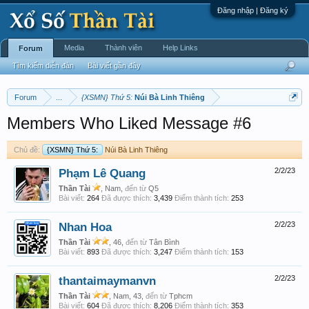
Đăng nhập | Đăng ký
Media
Thành viên
Help Links
Forum
Tìm kiếm diễn đàn
Bài viết gần đây
Forum
...
{XSMN} Thứ 5:
Núi Bà Linh Thiêng
Members Who Liked Message #6
Chủ đề:
{XSMN} Thứ 5:
Núi Bà Linh Thiêng
Phạm Lê Quang
2/2/23
Thần Tài
, Nam,
đến từ
Q5
Bài viết:
264
Đã được thích:
3,439
Điểm thành tích:
253
Nhan Hoa
2/2/23
Thần Tài
, 46,
đến từ
Tân Bình
Bài viết:
893
Đã được thích:
3,247
Điểm thành tích:
153
thantaimaymanvn
2/2/23
Thần Tài
, Nam, 43,
đến từ
Tphcm
Bài viết:
604
Đã được thích:
8,206
Điểm thành tích:
353