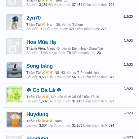
Thần Tài
, Nam, 35
Bài viết:
3,151
Đã được thích:
37,464
Điểm thành tích:
794
2yn70
2/2/23
Thần Tài
, Nam, 36,
đến từ
Tphcm
Bài viết:
112
Đã được thích:
321
Điểm thành tích:
273
Hoa Mùa Hạ
2/2/23
Thành Viên
, Nam, 46,
đến từ
Biên Hòa - Đồng Nai
Bài viết:
11
Đã được thích:
70
Điểm thành tích:
23
Song băng
2/2/23
Thần Tài
, Nữ, 43,
đến từ
T P hochiminh
Bài viết:
9,569
Đã được thích:
54,082
Điểm thành tích:
843
☘ Cỏ Ba Lá ☘
2/2/23
Thần Tài
, Nữ,
đến từ
☘ Xổ Số Thần Tài ☘
Bài viết:
1,582
Đã được thích:
31,143
Điểm thành tích:
693
Huydung
2/2/23
Thần Tài
, Nam
Bài viết:
3,004
Đã được thích:
31,163
Điểm thành tích:
694
ngodung
2/2/23