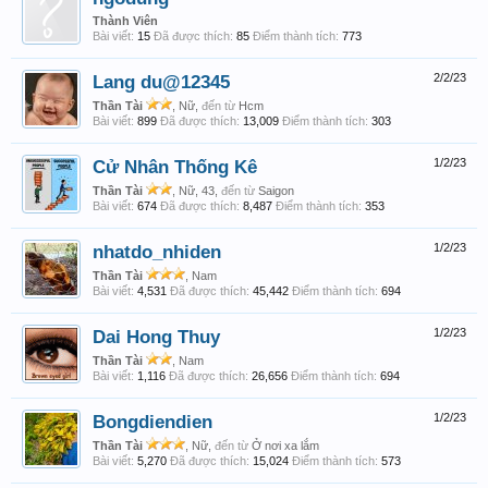
Thành Viên
Bài viết:
15
Đã được thích:
85
Điểm thành tích:
773
Lang du@12345
2/2/23
Thần Tài
, Nữ,
đến từ
Hcm
Bài viết:
899
Đã được thích:
13,009
Điểm thành tích:
303
Cử Nhân Thống Kê
1/2/23
Thần Tài
, Nữ, 43,
đến từ
Saigon
Bài viết:
674
Đã được thích:
8,487
Điểm thành tích:
353
nhatdo_nhiden
1/2/23
Thần Tài
, Nam
Bài viết:
4,531
Đã được thích:
45,442
Điểm thành tích:
694
Dai Hong Thuy
1/2/23
Thần Tài
, Nam
Bài viết:
1,116
Đã được thích:
26,656
Điểm thành tích:
694
Bongdiendien
1/2/23
Thần Tài
, Nữ,
đến từ
Ở nơi xa lắm
Bài viết:
5,270
Đã được thích:
15,024
Điểm thành tích:
573