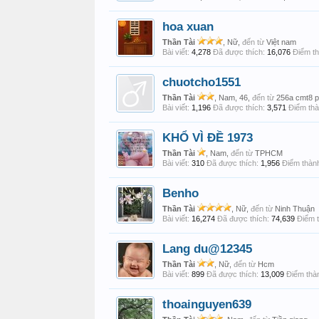
hoa xuan
Thần Tài
, Nữ,
đến từ
Việt nam
Bài viết:
4,278
Đã được thích:
16,076
Điểm th
chuotcho1551
Thần Tài
, Nam, 46,
đến từ
256a cmt8 p
Bài viết:
1,196
Đã được thích:
3,571
Điểm thà
KHỔ VÌ ĐỀ 1973
Thần Tài
, Nam,
đến từ
TPHCM
Bài viết:
310
Đã được thích:
1,956
Điểm thành
Benho
Thần Tài
, Nữ,
đến từ
Ninh Thuận
Bài viết:
16,274
Đã được thích:
74,639
Điểm t
Lang du@12345
Thần Tài
, Nữ,
đến từ
Hcm
Bài viết:
899
Đã được thích:
13,009
Điểm thàn
thoainguyen639