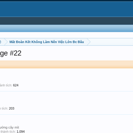
ệ
Mất Đoàn Kết Không Làm Nên Việc Lớn Đc Đâu
ge #22
ành tích:
624
 tích:
203
ường cây mít
thành tích:
1,094