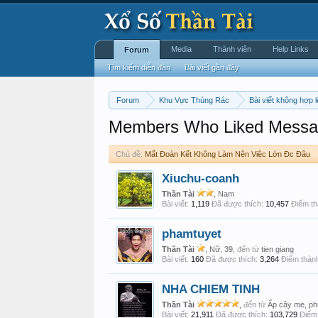
Media
Thành viên
Help Links
Forum
Tìm kiếm diễn đàn
Bài viết gần đây
Forum
Khu Vực Thùng Rác
Bài viết không hợp l
Members Who Liked Messa
Chủ đề:
Mất Đoàn Kết Không Làm Nên Việc Lớn Đc Đâu
Xiuchu-coanh
Thần Tài
, Nam
Bài viết:
1,119
Đã được thích:
10,457
Điểm th
phamtuyet
Thần Tài
, Nữ, 39,
đến từ
tien giang
Bài viết:
160
Đã được thích:
3,264
Điểm thành
NHA CHIEM TINH
Thần Tài
,
đến từ
Ấp cây me, ph
Bài viết:
21,911
Đã được thích:
103,729
Điểm 