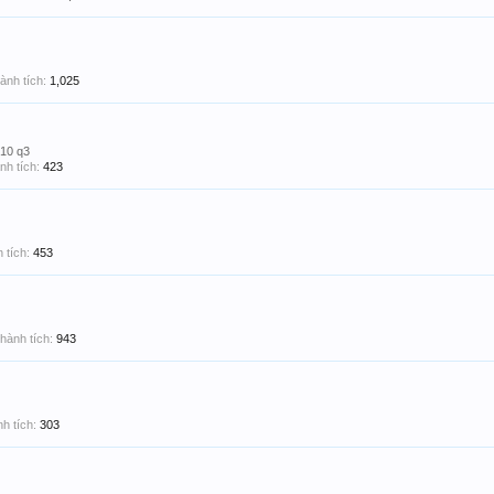
ành tích:
1,025
10 q3
nh tích:
423
 tích:
453
hành tích:
943
h tích:
303