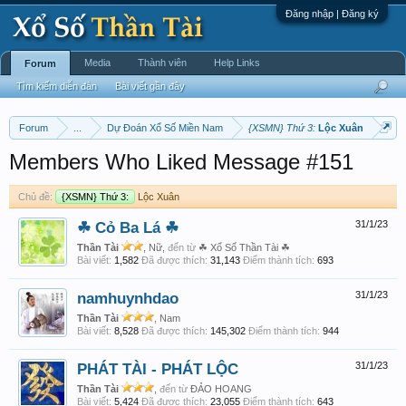
Đăng nhập | Đăng ký
Media
Thành viên
Help Links
Forum
Tìm kiếm diễn đàn
Bài viết gần đây
Forum
...
Dự Đoán Xổ Số Miền Nam
{XSMN} Thứ 3:
Lộc Xuân
Members Who Liked Message #151
Chủ đề:
{XSMN} Thứ 3:
Lộc Xuân
☘ Cỏ Ba Lá ☘
31/1/23
Thần Tài
, Nữ,
đến từ
☘ Xổ Số Thần Tài ☘
Bài viết:
1,582
Đã được thích:
31,143
Điểm thành tích:
693
namhuynhdao
31/1/23
Thần Tài
, Nam
Bài viết:
8,528
Đã được thích:
145,302
Điểm thành tích:
944
PHÁT TÀI - PHÁT LỘC
31/1/23
Thần Tài
,
đến từ
ĐẢO HOANG
Bài viết:
5,424
Đã được thích:
23,055
Điểm thành tích:
643