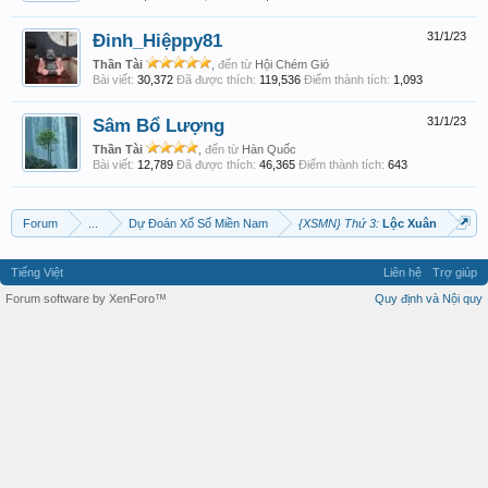
Đinh_Hiệppy81
31/1/23
Thần Tài
,
đến từ
Hội Chém Gió
Bài viết:
30,372
Đã được thích:
119,536
Điểm thành tích:
1,093
Sâm Bổ Lượng
31/1/23
Thần Tài
,
đến từ
Hàn Quốc
Bài viết:
12,789
Đã được thích:
46,365
Điểm thành tích:
643
Forum
...
Dự Đoán Xổ Số Miền Nam
{XSMN} Thứ 3:
Lộc Xuân
Tiếng Việt
Liên hệ
Trợ giúp
Forum software by XenForo™
Quy định và Nội quy