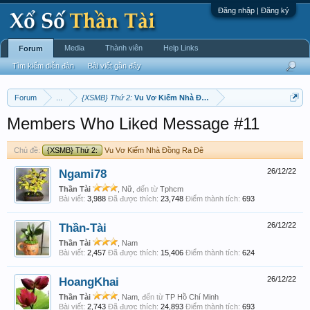
Đăng nhập | Đăng ký
Media
Thành viên
Help Links
Forum
Tìm kiếm diễn đàn
Bài viết gần đây
Forum
...
{XSMB} Thứ 2:
Vu Vơ Kiếm Nhà Đồng Ra Đê
Members Who Liked Message #11
Chủ đề:
{XSMB} Thứ 2:
Vu Vơ Kiếm Nhà Đồng Ra Đê
Ngami78
26/12/22
Thần Tài
, Nữ,
đến từ
Tphcm
Bài viết:
3,988
Đã được thích:
23,748
Điểm thành tích:
693
Thần-Tài
26/12/22
Thần Tài
, Nam
Bài viết:
2,457
Đã được thích:
15,406
Điểm thành tích:
624
HoangKhai
26/12/22
Thần Tài
, Nam,
đến từ
TP Hồ Chí Minh
Bài viết:
2,743
Đã được thích:
24,893
Điểm thành tích:
693