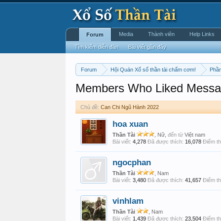
Media
Thành viên
Help Links
Forum
Tìm kiếm diễn đàn
Bài viết gần đây
Forum
Hội Quán Xổ số thần tài chấm cơm!
Phần
Members Who Liked Messa
Chủ đề:
Can Chi Ngũ Hành 2022
hoa xuan
Thần Tài
, Nữ,
đến từ
Việt nam
Bài viết:
4,278
Đã được thích:
16,078
Điểm th
ngocphan
Thần Tài
, Nam
Bài viết:
3,480
Đã được thích:
41,657
Điểm th
vinhlam
Thần Tài
, Nam
Bài viết:
1,439
Đã được thích:
23,504
Điểm th