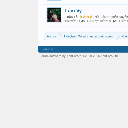
Lâm Vy
Thần Tài
, Nữ,
đến từ
Thiên Duyên
Bài viết:
17,380
Đã được thích:
80,640
Điểm t
Forum
Hội Quán Xổ số thần tài chấm cơm!
Phần
Tiếng Việt
Forum software by XenForo™
©2010-2016 XenForo Ltd.