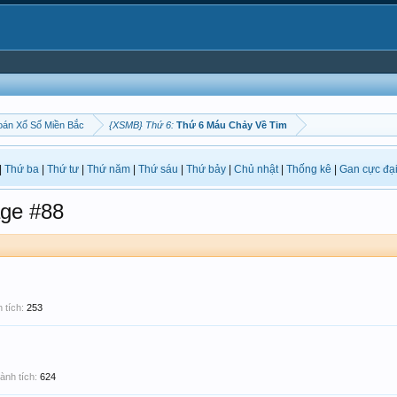
án Xổ Số Miền Bắc
{XSMB} Thứ 6:
Thứ 6 Máu Chảy Về Tim
|
Thứ ba
|
Thứ tư
|
Thứ năm
|
Thứ sáu
|
Thứ bảy
|
Chủ nhật
|
Thống kê
|
Gan cực đạ
ge #88
 tích:
253
ành tích:
624