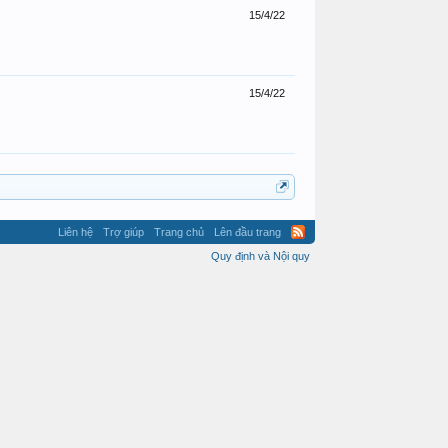
15/4/22
15/4/22
Liên hệ
Trợ giúp
Trang chủ
Lên đầu trang
Quy định và Nội quy