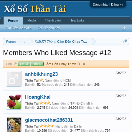
Đăng nhập | Đăng ký
Media
Thành viên
Help Links
Forum
Tìm kiếm diễn đàn
Bài viết gần đây
Forum
...
{XSMT} Thứ 4:
Cầm Đèn Chạy Trước Ô Tô
Members Who Liked Message #12
Chủ đề:
{XSMT} Thứ 4:
Cầm Đèn Chạy Trước Ô Tô
anhbikhung23
23/2/22
Thần Tài
, Nam,
đến từ
HCM
Bài viết:
52
Đã được thích:
243
Điểm thành tích:
243
HoangKhai
23/2/22
Thần Tài
, Nam,
đến từ
TP Hồ Chí Minh
Bài viết:
2,745
Đã được thích:
24,909
Điểm thành tích:
693
giacmocothat286331
23/2/22
Thần Tài
, Nam,
đến từ
Đà lạt
Bài viết:
10,296
Đã được thích:
34,477
Điểm thành tích:
794