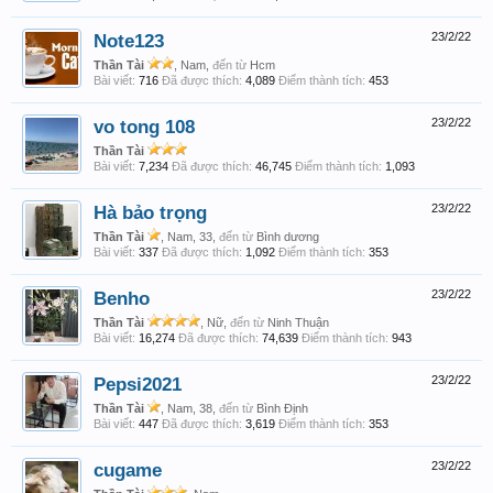
Note123
23/2/22
Thần Tài
, Nam,
đến từ
Hcm
Bài viết:
716
Đã được thích:
4,089
Điểm thành tích:
453
vo tong 108
23/2/22
Thần Tài
Bài viết:
7,234
Đã được thích:
46,745
Điểm thành tích:
1,093
Hà bảo trọng
23/2/22
Thần Tài
, Nam, 33,
đến từ
Bình dương
Bài viết:
337
Đã được thích:
1,092
Điểm thành tích:
353
Benho
23/2/22
Thần Tài
, Nữ,
đến từ
Ninh Thuận
Bài viết:
16,274
Đã được thích:
74,639
Điểm thành tích:
943
Pepsi2021
23/2/22
Thần Tài
, Nam, 38,
đến từ
Bình Định
Bài viết:
447
Đã được thích:
3,619
Điểm thành tích:
353
cugame
23/2/22