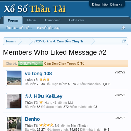
Đăng nhập | Đăng ký
Media
Thành viên
Help Links
Forum
Tìm kiếm diễn đàn
Bài viết gần đây
Forum
...
{XSMT} Thứ 4:
Cầm Đèn Chạy Trước Ô Tô
Members Who Liked Message #2
Chủ đề:
{XSMT} Thứ 4:
Cầm Đèn Chạy Trước Ô Tô
vo tong 108
23/2/22
Thần Tài
Bài viết:
7,234
Đã được thích:
46,745
Điểm thành tích:
1,093
©® Hữu KešLey
23/2/22
Thần Tài
, Nam, 41,
đến từ
MU
Bài viết:
83
Đã được thích:
872
Điểm thành tích:
93
Benho
23/2/22
Thần Tài
, Nữ,
đến từ
Ninh Thuận
Bài viết:
16,274
Đã được thích:
74,639
Điểm thành tích:
943