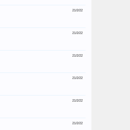
21/2/22
21/2/22
21/2/22
21/2/22
21/2/22
21/2/22