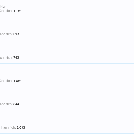
t Nam
ành tích:
1,194
ành tích:
693
ành tích:
743
ành tích:
1,094
ành tích:
844
thành tích:
1,093