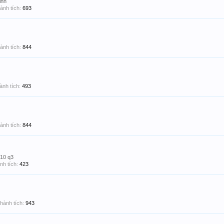
inh
ành tích:
693
ành tích:
844
ành tích:
493
ành tích:
844
10 q3
nh tích:
423
hành tích:
943