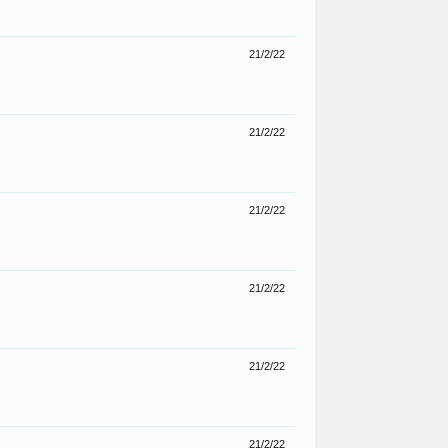
21/2/22
21/2/22
21/2/22
21/2/22
21/2/22
21/2/22