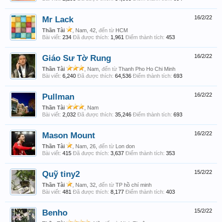
Mr Lack
16/2/22
Thần Tài
, Nam, 42,
đến từ
HCM
Bài viết:
234
Đã được thích:
1,961
Điểm thành tích:
453
Giáo Sư Tờ Rung
16/2/22
Thần Tài
, Nam,
đến từ
Thanh Pho Ho Chi Minh
Bài viết:
6,240
Đã được thích:
64,536
Điểm thành tích:
693
Pullman
16/2/22
Thần Tài
, Nam
Bài viết:
2,032
Đã được thích:
35,246
Điểm thành tích:
693
Mason Mount
16/2/22
Thần Tài
, Nam, 26,
đến từ
Lon don
Bài viết:
415
Đã được thích:
3,637
Điểm thành tích:
353
Quỹ tiny2
15/2/22
Thần Tài
, Nam, 32,
đến từ
TP hồ chí minh
Bài viết:
481
Đã được thích:
8,177
Điểm thành tích:
403
Benho
15/2/22