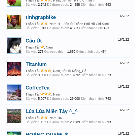
Thần Tài
, Nam,
đến từ
TP Hồ Chí Minh
Bài viết:
2,742
Đã được thích:
24,888
Điểm thành tích:
693
tinhgrapbike
16/2/22
Thần Tài
, Nam, 41,
đến từ
Thành Phố Hồ Chí Minh
Bài viết:
1,013
Đã được thích:
4,383
Điểm thành tích:
423
Cậu Út
16/2/22
Thần Tài
, Nam
Bài viết:
273
Đã được thích:
1,650
Điểm thành tích:
454
Titanium
16/2/22
Thần Tài
, Nam,
đến từ
Mông_Cổ
Bài viết:
3,090
Đã được thích:
18,892
Điểm thành tích:
623
CoffeeTea
16/2/22
Thần Tài
, Nam
Bài viết:
5,207
Đã được thích:
29,000
Điểm thành tích:
743
Lúa Lúa Miền Tây ^_^
16/2/22
Thần Tài
, Nam, 46
Bài viết:
1,192
Đã được thích:
20,209
Điểm thành tích:
693
HOÀNG QUYÊN $
16/2/22