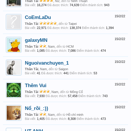
Thần Tài
, Nữ,
đến từ
Ninh Thuận
Bài viết:
16,274
Đã được thích:
74,639
Điểm thành tích:
943
CoEmLaDu
15/2/22
Thần Tài
,
đến từ
Taipei
Bài viết:
22,971
Đã được thích:
138,374
Điểm thành tích:
1,394
galaxyMN
15/2/22
Thần Tài
, Nam,
đến từ
HCM
Bài viết:
1,085
Đã được thích:
7,086
Điểm thành tích:
474
Nguoivanchuyen_1
15/2/22
Thần Tài
, Nam,
đến từ
Saigon
Bài viết:
41
Đã được thích:
441
Điểm thành tích:
53
Thêm Vui
15/2/22
Thần Tài
, Nam,
đến từ
Mông Cổ
Bài viết:
7,930
Đã được thích:
57,458
Điểm thành tích:
743
Nổ_rồi_:))
15/2/22
Thần Tài
, Nam,
đến từ
Hồ chí minh
Bài viết:
1,405
Đã được thích:
8,308
Điểm thành tích:
473
15/2/22