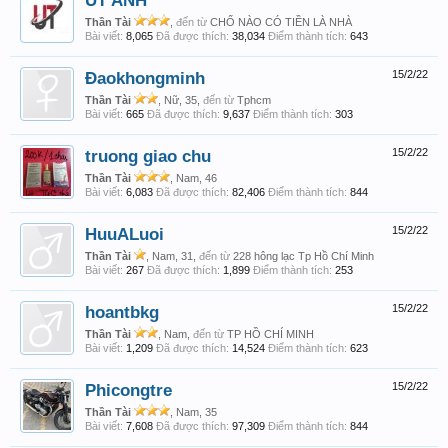
UT ANH
Thần Tài
,
đến từ
CHỔ NÀO CÓ TIỀN LÀ NHÀ
Bài viết:
8,065
Đã được thích:
38,034
Điểm thành tích:
643
Đaokhongminh
15/2/22
Thần Tài
, Nữ, 35,
đến từ
Tphcm
Bài viết:
665
Đã được thích:
9,637
Điểm thành tích:
303
truong giao chu
15/2/22
Thần Tài
, Nam, 46
Bài viết:
6,083
Đã được thích:
82,406
Điểm thành tích:
844
HuuALuoi
15/2/22
Thần Tài
, Nam, 31,
đến từ
228 hông lạc Tp Hồ Chí Minh
Bài viết:
267
Đã được thích:
1,899
Điểm thành tích:
253
hoantbkg
15/2/22
Thần Tài
, Nam,
đến từ
TP HỒ CHÍ MINH
Bài viết:
1,209
Đã được thích:
14,524
Điểm thành tích:
623
Phicongtre
15/2/22
Thần Tài
, Nam, 35
Bài viết:
7,608
Đã được thích:
97,309
Điểm thành tích:
844