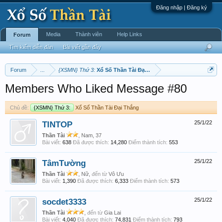
Đăng nhập | Đăng ký
Media
Thành viên
Help Links
Forum
Tìm kiếm diễn đàn
Bài viết gần đây
Forum
...
{XSMN} Thứ 3:
Xổ Số Thần Tài Đại Thắng
Members Who Liked Message #80
Chủ đề:
{XSMN} Thứ 3:
Xổ Số Thần Tài Đại Thắng
TINTOP
25/1/22
Thần Tài
, Nam, 37
Bài viết:
638
Đã được thích:
14,280
Điểm thành tích:
553
TâmTường
25/1/22
Thần Tài
, Nữ,
đến từ
Vô Ưu
Bài viết:
1,390
Đã được thích:
6,333
Điểm thành tích:
573
socdet3333
25/1/22
Thần Tài
,
đến từ
Gia Lai
Bài viết:
4,040
Đã được thích:
74,831
Điểm thành tích:
793