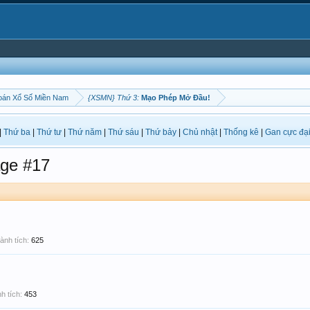
oán Xổ Số Miền Nam
{XSMN} Thứ 3:
Mạo Phép Mở Đầu!
|
Thứ ba
|
Thứ tư
|
Thứ năm
|
Thứ sáu
|
Thứ bảy
|
Chủ nhật
|
Thống kê
|
Gan cực đạ
ge #17
ành tích:
625
h tích:
453