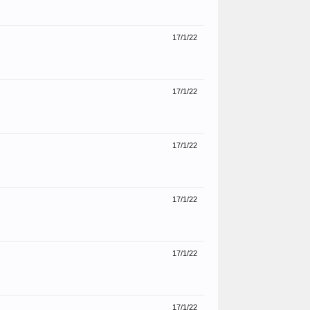
17/1/22
17/1/22
17/1/22
17/1/22
17/1/22
17/1/22