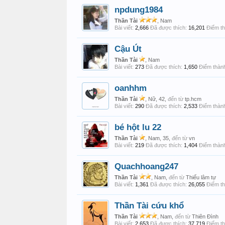
npdung1984
Thần Tài
, Nam
Bài viết:
2,666
Đã được thích:
16,201
Điểm th
Cậu Út
Thần Tài
, Nam
Bài viết:
273
Đã được thích:
1,650
Điểm thành
oanhhm
Thần Tài
, Nữ, 42,
đến từ
tp.hcm
Bài viết:
290
Đã được thích:
2,533
Điểm thành
bé hột lu 22
Thần Tài
, Nam, 35,
đến từ
vn
Bài viết:
219
Đã được thích:
1,404
Điểm thành
Quachhoang247
Thần Tài
, Nam,
đến từ
Thiếu lâm tự
Bài viết:
1,361
Đã được thích:
26,055
Điểm th
Thần Tài cứu khổ
Thần Tài
, Nam,
đến từ
Thiên Đình
Bài viết:
2,653
Đã được thích:
37,719
Điểm th