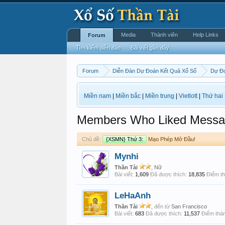
Media
Thành viên
Help Links
Forum
Tìm kiếm diễn đàn
Bài viết gần đây
Forum
Diễn Đàn Dự Đoán Kết Quả Xổ Số
Dự Đ
Miền nam
|
Miền bắc
|
Miền trung
|
Vietlott
|
Thứ hai
Members Who Liked Messa
Chủ đề:
{XSMN} Thứ 3:
Mạo Phép Mở Đầu!
Mynhi
Thần Tài
, Nữ
Bài viết:
1,609
Đã được thích:
18,835
Điểm th
LeHaAnh
Thần Tài
,
đến từ
San Francisco
Bài viết:
683
Đã được thích:
11,537
Điểm thàn