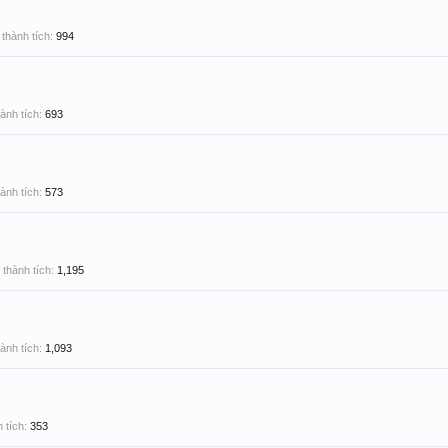
thành tích:
994
ành tích:
693
ành tích:
573
thành tích:
1,195
ành tích:
1,093
 tích:
353