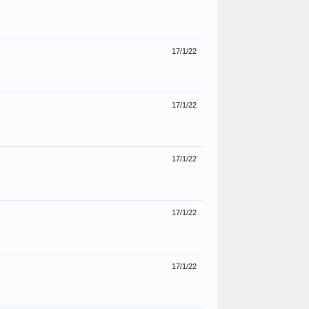
17/1/22
17/1/22
17/1/22
17/1/22
17/1/22