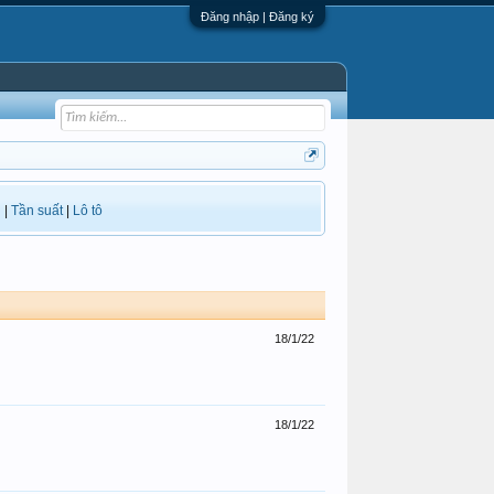
Đăng nhập | Đăng ký
i
|
Tần suất
|
Lô tô
18/1/22
18/1/22