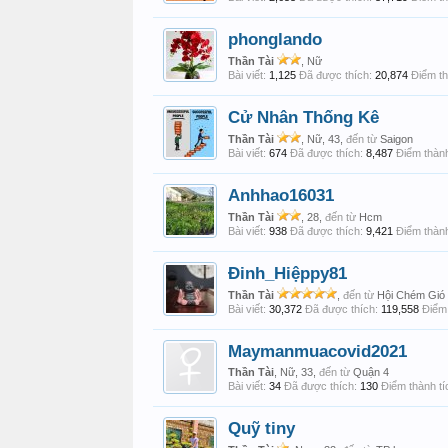
phonglando
Thần Tài
, Nữ
Bài viết:
1,125
Đã được thích:
20,874
Điểm th
Cử Nhân Thống Kê
Thần Tài
, Nữ, 43,
đến từ
Saigon
Bài viết:
674
Đã được thích:
8,487
Điểm thành
Anhhao16031
Thần Tài
, 28,
đến từ
Hcm
Bài viết:
938
Đã được thích:
9,421
Điểm thành
Đinh_Hiệppy81
Thần Tài
,
đến từ
Hội Chém Gió
Bài viết:
30,372
Đã được thích:
119,558
Điểm 
Maymanmuacovid2021
Thần Tài
, Nữ, 33,
đến từ
Quận 4
Bài viết:
34
Đã được thích:
130
Điểm thành tí
Quỹ tiny