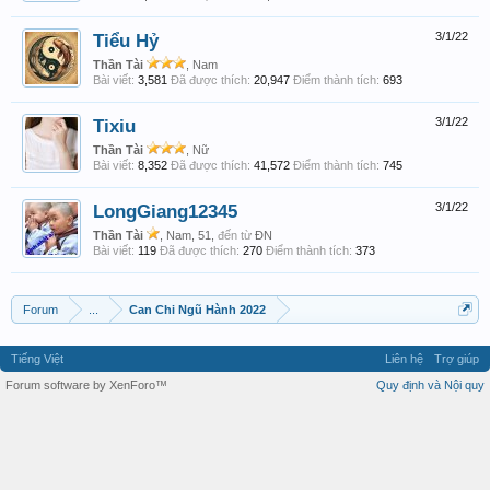
Tiểu Hỷ
3/1/22
Thần Tài
, Nam
Bài viết:
3,581
Đã được thích:
20,947
Điểm thành tích:
693
Tixiu
3/1/22
Thần Tài
, Nữ
Bài viết:
8,352
Đã được thích:
41,572
Điểm thành tích:
745
LongGiang12345
3/1/22
Thần Tài
, Nam, 51,
đến từ
ĐN
Bài viết:
119
Đã được thích:
270
Điểm thành tích:
373
Forum
...
Can Chi Ngũ Hành 2022
Tiếng Việt
Liên hệ
Trợ giúp
Forum software by XenForo™
Quy định và Nội quy