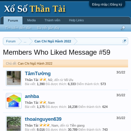
Đăng nhập | Đăng ký
Media
Thành viên
Help Links
Forum
Tìm kiếm diễn đàn
Bài viết gần đây
Forum
...
Can Chi Ngũ Hành 2022
Members Who Liked Message #59
Chủ đề:
Can Chi Ngũ Hành 2022
TâmTường
3/1/22
Thần Tài
, Nữ,
đến từ
Vô Ưu
Bài viết:
1,390
Đã được thích:
6,333
Điểm thành tích:
573
anhba
3/1/22
Thần Tài
, Nam
Bài viết:
1,175
Đã được thích:
16,238
Điểm thành tích:
624
thoainguyen639
3/1/22
Thần Tài
, Nam,
đến từ
Tiền giang
Bài viết:
8,016
Đã được thích:
30,789
Điểm thành tích:
743