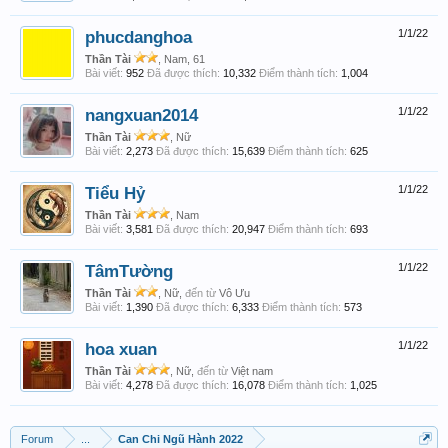
phucdanghoa
1/1/22
Thần Tài
, Nam, 61
Bài viết:
952
Đã được thích:
10,332
Điểm thành tích:
1,004
nangxuan2014
1/1/22
Thần Tài
, Nữ
Bài viết:
2,273
Đã được thích:
15,639
Điểm thành tích:
625
Tiểu Hỷ
1/1/22
Thần Tài
, Nam
Bài viết:
3,581
Đã được thích:
20,947
Điểm thành tích:
693
TâmTường
1/1/22
Thần Tài
, Nữ,
đến từ
Vô Ưu
Bài viết:
1,390
Đã được thích:
6,333
Điểm thành tích:
573
hoa xuan
1/1/22
Thần Tài
, Nữ,
đến từ
Việt nam
Bài viết:
4,278
Đã được thích:
16,078
Điểm thành tích:
1,025
Forum
...
Can Chi Ngũ Hành 2022