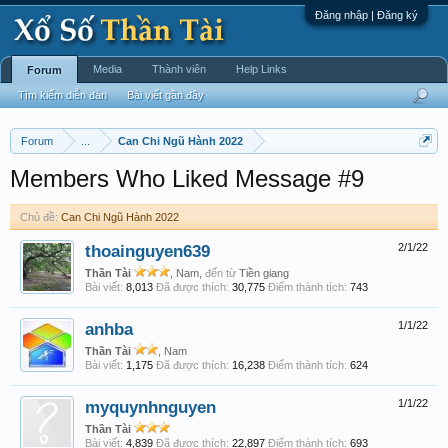
Đăng nhập | Đăng ký
Media
Thành viên
Help Links
Forum
Tìm kiếm diễn đàn
Bài viết gần đây
Forum
...
Can Chi Ngũ Hành 2022
Members Who Liked Message #9
Chủ đề:
Can Chi Ngũ Hành 2022
thoainguyen639
2/1/22
Thần Tài
, Nam,
đến từ
Tiền giang
Bài viết:
8,013
Đã được thích:
30,775
Điểm thành tích:
743
anhba
1/1/22
Thần Tài
, Nam
Bài viết:
1,175
Đã được thích:
16,238
Điểm thành tích:
624
myquynhnguyen
1/1/22
Thần Tài
Bài viết:
4,839
Đã được thích:
22,897
Điểm thành tích:
693