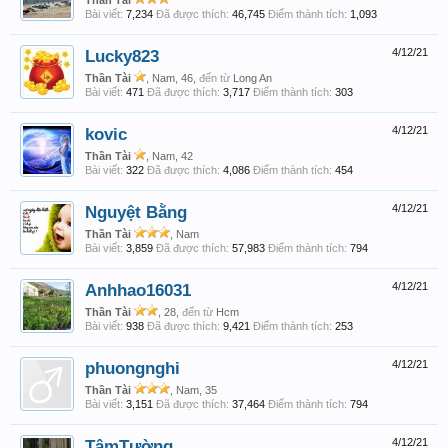
Thần Tài
Bài viết:
7,234
Đã được thích:
46,745
Điểm thành tích:
1,093
Lucky823
4/12/21
Thần Tài
, Nam, 46,
đến từ
Long An
Bài viết:
471
Đã được thích:
3,717
Điểm thành tích:
303
kovic
4/12/21
Thần Tài
, Nam, 42
Bài viết:
322
Đã được thích:
4,086
Điểm thành tích:
454
Nguyệt Bằng
4/12/21
Thần Tài
, Nam
Bài viết:
3,859
Đã được thích:
57,983
Điểm thành tích:
794
Anhhao16031
4/12/21
Thần Tài
, 28,
đến từ
Hcm
Bài viết:
938
Đã được thích:
9,421
Điểm thành tích:
253
phuongnghi
4/12/21
Thần Tài
, Nam, 35
Bài viết:
3,151
Đã được thích:
37,464
Điểm thành tích:
794
TâmTường
4/12/21