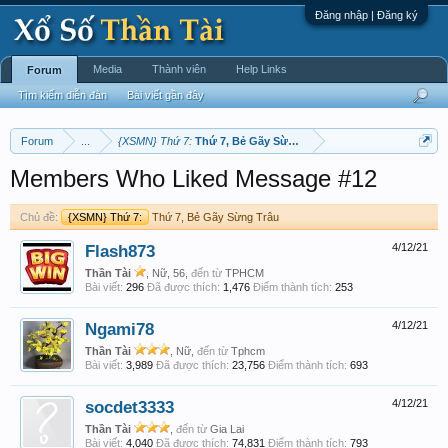
Đăng nhập | Đăng ký
Media
Thành viên
Help Links
Forum
Tìm kiếm diễn đàn
Bài viết gần đây
Forum
...
{XSMN} Thứ 7:
Thứ 7, Bẻ Gãy Sừng Trâu
Members Who Liked Message #12
Chủ đề:
{XSMN} Thứ 7:
Thứ 7, Bẻ Gãy Sừng Trâu
Flash873
4/12/21
Thần Tài
, Nữ, 56,
đến từ
TPHCM
Bài viết:
296
Đã được thích:
1,476
Điểm thành tích:
253
Ngami78
4/12/21
Thần Tài
, Nữ,
đến từ
Tphcm
Bài viết:
3,989
Đã được thích:
23,756
Điểm thành tích:
693
socdet3333
4/12/21
Thần Tài
,
đến từ
Gia Lai
Bài viết:
4,040
Đã được thích:
74,831
Điểm thành tích:
793