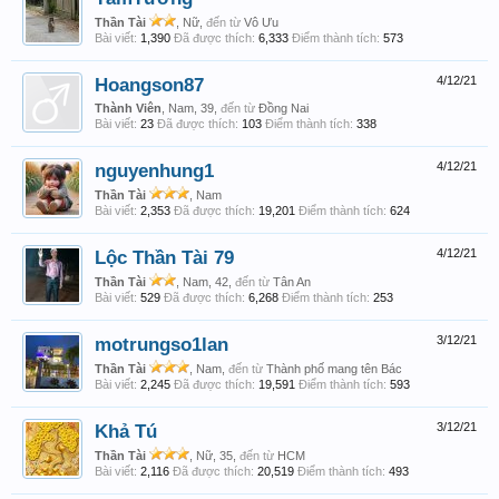
Thần Tài
, Nữ,
đến từ
Vô Ưu
Bài viết:
1,390
Đã được thích:
6,333
Điểm thành tích:
573
Hoangson87
4/12/21
Thành Viên
, Nam, 39,
đến từ
Đồng Nai
Bài viết:
23
Đã được thích:
103
Điểm thành tích:
338
nguyenhung1
4/12/21
Thần Tài
, Nam
Bài viết:
2,353
Đã được thích:
19,201
Điểm thành tích:
624
Lộc Thần Tài 79
4/12/21
Thần Tài
, Nam, 42,
đến từ
Tân An
Bài viết:
529
Đã được thích:
6,268
Điểm thành tích:
253
motrungso1lan
3/12/21
Thần Tài
, Nam,
đến từ
Thành phố mang tên Bác
Bài viết:
2,245
Đã được thích:
19,591
Điểm thành tích:
593
Khả Tú
3/12/21
Thần Tài
, Nữ, 35,
đến từ
HCM
Bài viết:
2,116
Đã được thích:
20,519
Điểm thành tích:
493