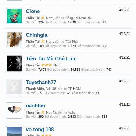
Clone
4/12/21
Thần Tài
, Nam,
đến từ
Bồng Lai Nam Bộ
Bài viết:
324
Đã được thích:
1,090
Điểm thành tích:
353
Chinhgia
4/12/21
Thần Tài
, Nam,
đến từ
Tân Phú
Bài viết:
189
Đã được thích:
1,474
Điểm thành tích:
353
Tiền Tui Mà Chú Lụm
4/12/21
Thần Tài
, Nam
Bài viết:
7,678
Đã được thích:
39,553
Điểm thành tích:
743
Tuyethanh77
4/12/21
Thành Viên
, Nữ, 36,
đến từ
TP HCM
Bài viết:
15
Đã được thích:
32
Điểm thành tích:
73
oanhhm
4/12/21
Thần Tài
, Nữ, 42,
đến từ
tp.hcm
Bài viết:
290
Đã được thích:
2,533
Điểm thành tích:
353
vo tong 108
4/12/21