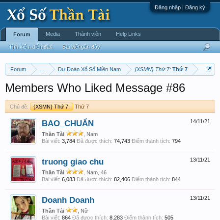
Đăng nhập | Đăng ký
Media
Thành viên
Help Links
Forum
Tìm kiếm diễn đàn
Bài viết gần đây
Forum
...
Dự Đoán Xổ Số Miền Nam
{XSMN} Thứ 7:
Thứ 7
Members Who Liked Message #86
Chủ đề:
{XSMN} Thứ 7:
Thứ 7
BAO_CHUẨN
14/11/21
Thần Tài
, Nam
Bài viết:
3,784
Đã được thích:
74,743
Điểm thành tích:
794
truong giao chu
13/11/21
Thần Tài
, Nam, 46
Bài viết:
6,083
Đã được thích:
82,406
Điểm thành tích:
844
Doanh Doanh
13/11/21
Thần Tài
, Nữ
Bài viết:
864
Đã được thích:
8,283
Điểm thành tích:
505