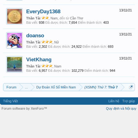
EveryDay1368
13/11/21
Thần Tài
, Nam,
đến từ
Cần Thơ
Bài viết:
938
Đã được thích:
7,654
Điểm thành tích:
403
doanso
13/11/21
Thần Tài
, Nữ
Bài viết:
2,302
Đã được thích:
24,922
Điểm thành tích:
693
VietKhang
13/11/21
Thần Tài
, Nam
Bài viết:
6,957
Đã được thích:
102,279
Điểm thành tích:
944
Forum
...
Dự Đoán Xổ Số Miền Nam
{XSMN} Thứ 7:
Thứ 7
Tiếng Việt
Liên hệ
Trợ giúp
Forum software by XenForo™
Quy định và Nội quy