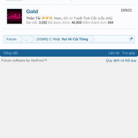
Gold
23/5/21
Thần Tài
, Nam,
đến từ
Tuyệt Tình Cốc (cốc chủ)
Bài viết:
3,092
Đã được thích:
46,808
Điểm thành tích:
694
Forum
...
{XSMN} C Nhật:
Vui Vẻ Cúi Từng
Tiếng Việt
Liên hệ
Trợ giúp
Forum software by XenForo™
Quy định và Nội quy