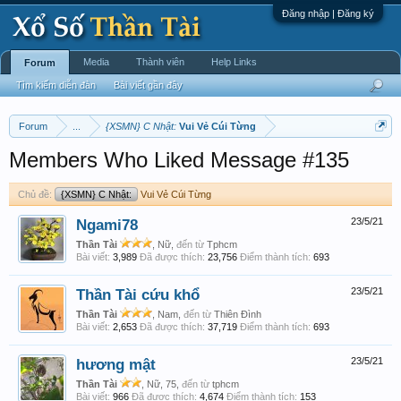
Đăng nhập | Đăng ký
Media
Thành viên
Help Links
Forum
Tìm kiếm diễn đàn
Bài viết gần đây
Forum
...
{XSMN} C Nhật:
Vui Vẻ Cúi Từng
Members Who Liked Message #135
Chủ đề:
{XSMN} C Nhật:
Vui Vẻ Cúi Từng
Ngami78
23/5/21
Thần Tài
, Nữ,
đến từ
Tphcm
Bài viết:
3,989
Đã được thích:
23,756
Điểm thành tích:
693
Thần Tài cứu khổ
23/5/21
Thần Tài
, Nam,
đến từ
Thiên Đình
Bài viết:
2,653
Đã được thích:
37,719
Điểm thành tích:
693
hương mật
23/5/21
Thần Tài
, Nữ, 75,
đến từ
tphcm
Bài viết:
966
Đã được thích:
4,674
Điểm thành tích:
153