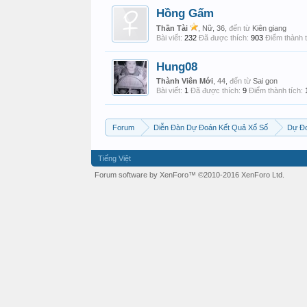
Hồng Gấm
Thần Tài
, Nữ, 36,
đến từ
Kiên giang
Bài viết:
232
Đã được thích:
903
Điểm thành t
Hung08
Thành Viên Mới
, 44,
đến từ
Sai gon
Bài viết:
1
Đã được thích:
9
Điểm thành tích:
Forum
Diễn Đàn Dự Đoán Kết Quả Xổ Số
Dự Đ
Tiếng Việt
Forum software by XenForo™
©2010-2016 XenForo Ltd.