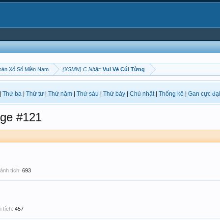
oán Xổ Số Miền Nam
{XSMN} C Nhật:
Vui Vẻ Cúi Từng
|
Thứ ba
|
Thứ tư
|
Thứ năm
|
Thứ sáu
|
Thứ bảy
|
Chủ nhật
|
Thống kê
|
Gan cực đạ
ge #121
ành tích:
693
 tích:
457