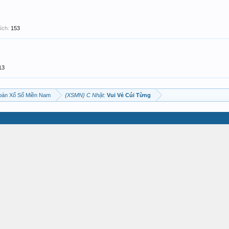
ích:
153
13
oán Xổ Số Miền Nam
{XSMN} C Nhật:
Vui Vẻ Cúi Từng