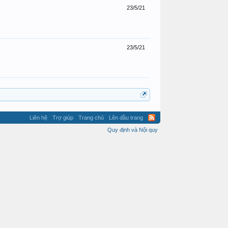
23/5/21
23/5/21
Liên hệ
Trợ giúp
Trang chủ
Lên đầu trang
Quy định và Nội quy