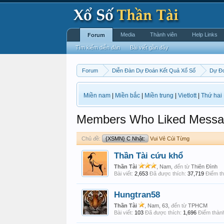
Media
Thành viên
Help Links
Forum
Tìm kiếm diễn đàn
Bài viết gần đây
Forum
Diễn Đàn Dự Đoán Kết Quả Xổ Số
Dự Đ
Miền nam
|
Miền bắc
|
Miền trung
|
Vietlott
|
Thứ hai
Members Who Liked Messa
Chủ đề:
{XSMN} C Nhật:
Vui Vẻ Cúi Từng
Thần Tài cứu khổ
Thần Tài
, Nam,
đến từ
Thiên Đình
Bài viết:
2,653
Đã được thích:
37,719
Điểm th
Hungtran58
Thần Tài
, Nam, 63,
đến từ
TPHCM
Bài viết:
103
Đã được thích:
1,696
Điểm thành