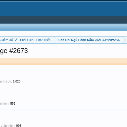
 Mềm Xổ Số - Phát Hiện - Phát Triển
Can Chi Ngủ Hành Năm 2021 <<^$*8*$^>>
ge #2673
ành tích:
1,025
h tích:
553
thành tích:
993