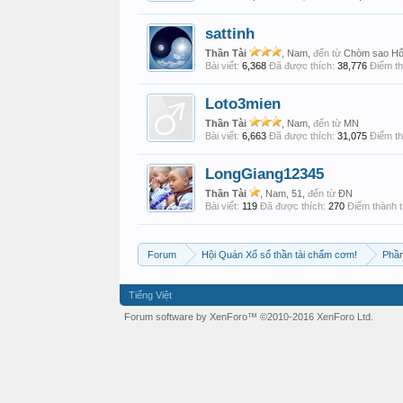
sattinh
Thần Tài
, Nam,
đến từ
Chòm sao Hổ
Bài viết:
6,368
Đã được thích:
38,776
Điểm th
Loto3mien
Thần Tài
, Nam,
đến từ
MN
Bài viết:
6,663
Đã được thích:
31,075
Điểm th
LongGiang12345
Thần Tài
, Nam, 51,
đến từ
ĐN
Bài viết:
119
Đã được thích:
270
Điểm thành t
Forum
Hội Quán Xổ số thần tài chấm cơm!
Phần
Tiếng Việt
Forum software by XenForo™
©2010-2016 XenForo Ltd.