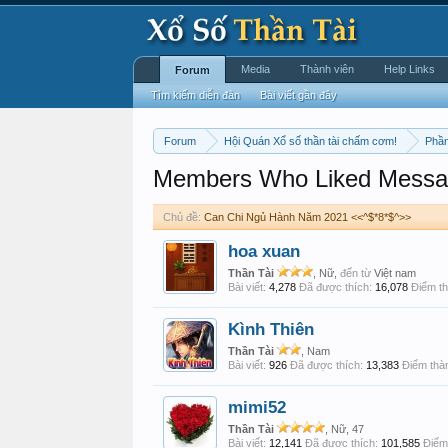
Media
Thành viên
Help Links
Forum
Tìm kiếm diễn đàn
Bài viết gần đây
Forum
Hội Quán Xổ số thần tài chấm cơm!
Phần
Members Who Liked Messa
Chủ đề:
Can Chi Ngủ Hành Năm 2021 <<^$*8*$^>>
hoa xuan
Thần Tài
, Nữ,
đến từ
Việt nam
Bài viết:
4,278
Đã được thích:
16,078
Điểm th
Kình Thiên
Thần Tài
, Nam
Bài viết:
926
Đã được thích:
13,383
Điểm thàn
mimi52
Thần Tài
, Nữ, 47
Bài viết:
12,141
Đã được thích:
101,585
Điểm 