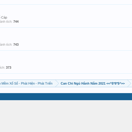
 Cáp
ành tích:
744
ành tích:
743
ích:
373
 Mềm Xổ Số - Phát Hiện - Phát Triển
Can Chi Ngủ Hành Năm 2021 <<^$*8*$^>>