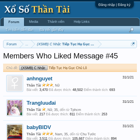
Đăng nhập | Đăng ký
Media
Thành viên
Help Links
Forum
Tìm kiếm diễn đàn
Bài viết gần đây
Forum
...
{XSMB} C Nhật:
Tiếp Tục Hạ Gục Chủ Lô
Members Who Liked Message #45
Chủ đề:
{XSMB} C Nhật:
Tiếp Tục Hạ Gục Chủ Lô
anhnguyet
31/1/21
Thần Tài
, Nữ
Bài viết:
3,470
Đã được thích:
48,502
Điểm thành tích:
693
Trangluuđai
31/1/21
Thần Tài
, Nữ, 35,
đến từ
Tphcm
Bài viết:
217
Đã được thích:
811
Điểm thành tích:
253
babyBIDV
31/1/21
Thần Tài
, Nam, 35,
đến từ
Chu Tước
Bài viết:
3,511
Đã được thích:
105,667
Điểm thành tích:
894