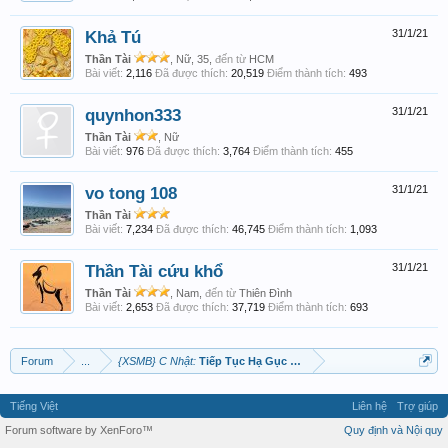
Khả Tú
31/1/21
Thần Tài
, Nữ, 35,
đến từ
HCM
Bài viết:
2,116
Đã được thích:
20,519
Điểm thành tích:
493
quynhon333
31/1/21
Thần Tài
, Nữ
Bài viết:
976
Đã được thích:
3,764
Điểm thành tích:
455
vo tong 108
31/1/21
Thần Tài
Bài viết:
7,234
Đã được thích:
46,745
Điểm thành tích:
1,093
Thần Tài cứu khổ
31/1/21
Thần Tài
, Nam,
đến từ
Thiên Đình
Bài viết:
2,653
Đã được thích:
37,719
Điểm thành tích:
693
Forum
...
{XSMB} C Nhật:
Tiếp Tục Hạ Gục Chủ Lô
Tiếng Việt
Liên hệ
Trợ giúp
Forum software by XenForo™
Quy định và Nội quy