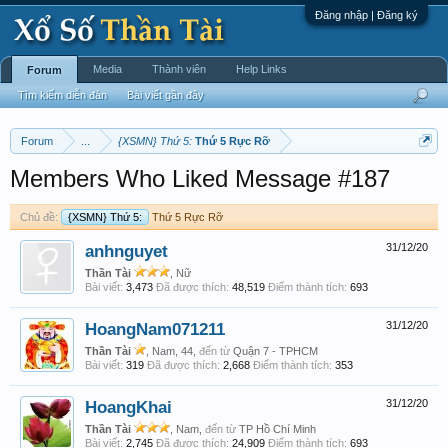
Đăng nhập | Đăng ký
Media
Thành viên
Help Links
Forum
Tìm kiếm diễn đàn
Bài viết gần đây
Forum
...
{XSMN} Thứ 5:
Thứ 5 Rực Rỡ
Members Who Liked Message #187
Chủ đề:
{XSMN} Thứ 5:
Thứ 5 Rực Rỡ
anhnguyet
31/12/20
Thần Tài
, Nữ
Bài viết:
3,473
Đã được thích:
48,519
Điểm thành tích:
693
HoangNam071211
31/12/20
Thần Tài
, Nam, 44,
đến từ
Quận 7 - TPHCM
Bài viết:
319
Đã được thích:
2,668
Điểm thành tích:
353
HoangKhai
31/12/20
Thần Tài
, Nam,
đến từ
TP Hồ Chí Minh
Bài viết:
2,745
Đã được thích:
24,909
Điểm thành tích:
693