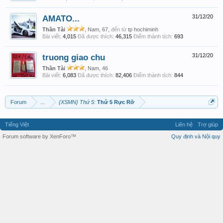
AMATO...
31/12/20
Thần Tài
, Nam, 67,
đến từ
tp hochiminh
Bài viết:
4,015
Đã được thích:
46,315
Điểm thành tích:
693
truong giao chu
31/12/20
Thần Tài
, Nam, 46
Bài viết:
6,083
Đã được thích:
82,406
Điểm thành tích:
844
Forum
...
{XSMN} Thứ 5:
Thứ 5 Rực Rỡ
Tiếng Việt
Liên hệ
Trợ giúp
Forum software by XenForo™
Quy định và Nội quy