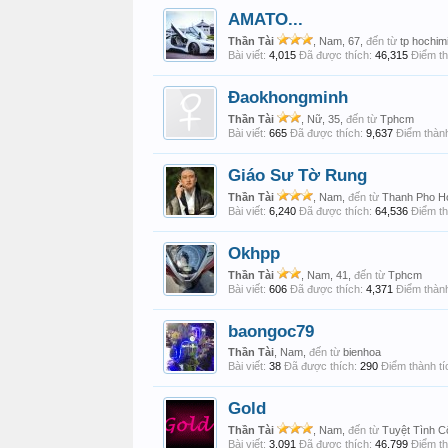
AMATO...
Thần Tài
, Nam, 67,
đến từ
tp hochim
Bài viết:
4,015
Đã được thích:
46,315
Điểm th
Đaokhongminh
Thần Tài
, Nữ, 35,
đến từ
Tphcm
Bài viết:
665
Đã được thích:
9,637
Điểm thành
Giáo Sư Tờ Rung
Thần Tài
, Nam,
đến từ
Thanh Pho Ho
Bài viết:
6,240
Đã được thích:
64,536
Điểm th
Okhpp
Thần Tài
, Nam, 41,
đến từ
Tphcm
Bài viết:
606
Đã được thích:
4,371
Điểm thành
baongoc79
Thần Tài
, Nam,
đến từ
bienhoa
Bài viết:
38
Đã được thích:
290
Điểm thành tí
Gold
Thần Tài
, Nam,
đến từ
Tuyệt Tình C
Bài viết:
3,091
Đã được thích:
46,799
Điểm th