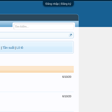
Đăng nhập | Đăng ký
i
|
Tần suất
|
Lô tô
6/10/20
6/10/20