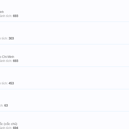
inh
ành tích:
693
 tích:
303
 Chi Minh
ành tích:
693
 tích:
453
ch:
63
ốc (cốc chủ)
ành tích:
694