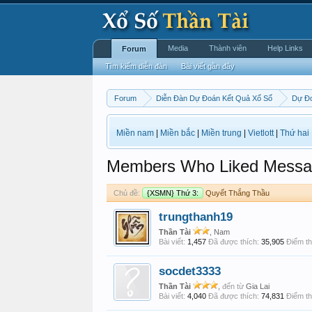
Media
Thành viên
Help Links
Forum
Tìm kiếm diễn đàn
Bài viết gần đây
Forum
Diễn Đàn Dự Đoán Kết Quả Xổ Số
Dự Đ
Miền nam
|
Miền bắc
|
Miền trung
|
Vietlott
|
Thứ hai
Members Who Liked Messa
Chủ đề:
{XSMN} Thứ 3:
Quyết Thắng Thầu
trungthanh19
Thần Tài
, Nam
Bài viết:
1,457
Đã được thích:
35,905
Điểm th
socdet3333
Thần Tài
,
đến từ
Gia Lai
Bài viết:
4,040
Đã được thích:
74,831
Điểm th