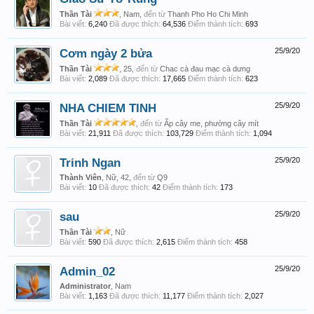
Thần Tài
, Nam,
đến từ
Thanh Pho Ho Chi Minh
Bài viết:
6,240
Đã được thích:
64,536
Điểm thành tích:
693
Cơm ngày 2 bửa
25/9/20
Thần Tài
, 25,
đến từ
Chac cà đau mạc cà dưng
Bài viết:
2,089
Đã được thích:
17,665
Điểm thành tích:
623
NHA CHIEM TINH
25/9/20
Thần Tài
,
đến từ
Ấp cây me, phường cây mít
Bài viết:
21,911
Đã được thích:
103,729
Điểm thành tích:
1,094
Trinh Ngan
25/9/20
Thành Viên
, Nữ, 42,
đến từ
Q9
Bài viết:
10
Đã được thích:
42
Điểm thành tích:
173
sau
25/9/20
Thần Tài
, Nữ
Bài viết:
590
Đã được thích:
2,615
Điểm thành tích:
458
Admin_02
25/9/20
Administrator
, Nam
Bài viết:
1,163
Đã được thích:
11,177
Điểm thành tích:
2,027