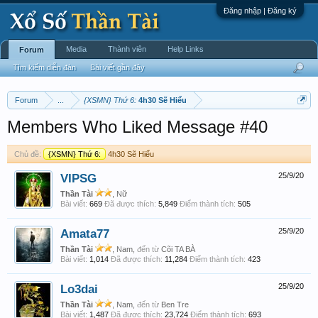
Đăng nhập | Đăng ký
Media
Thành viên
Help Links
Forum
Tìm kiếm diễn đàn
Bài viết gần đây
Forum
...
{XSMN} Thứ 6:
4h30 Sẽ Hiểu
Members Who Liked Message #40
Chủ đề:
{XSMN} Thứ 6:
4h30 Sẽ Hiểu
VIPSG
25/9/20
Thần Tài
, Nữ
Bài viết:
669
Đã được thích:
5,849
Điểm thành tích:
505
Amata77
25/9/20
Thần Tài
, Nam,
đến từ
Cõi TA BÀ
Bài viết:
1,014
Đã được thích:
11,284
Điểm thành tích:
423
Lo3dai
25/9/20
Thần Tài
, Nam,
đến từ
Ben Tre
Bài viết:
1,487
Đã được thích:
23,724
Điểm thành tích:
693