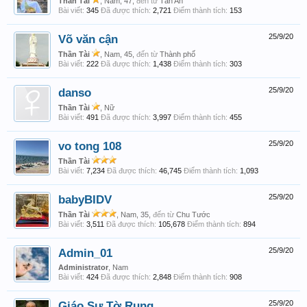
Thần Tài
, Nam, 47,
đến từ
Tân An
Bài viết:
345
Đã được thích:
2,721
Điểm thành tích:
153
Võ văn cận
25/9/20
Thần Tài
, Nam, 45,
đến từ
Thành phố
Bài viết:
222
Đã được thích:
1,438
Điểm thành tích:
303
danso
25/9/20
Thần Tài
, Nữ
Bài viết:
491
Đã được thích:
3,997
Điểm thành tích:
455
vo tong 108
25/9/20
Thần Tài
Bài viết:
7,234
Đã được thích:
46,745
Điểm thành tích:
1,093
babyBIDV
25/9/20
Thần Tài
, Nam, 35,
đến từ
Chu Tước
Bài viết:
3,511
Đã được thích:
105,678
Điểm thành tích:
894
Admin_01
25/9/20
Administrator
, Nam
Bài viết:
424
Đã được thích:
2,848
Điểm thành tích:
908
Giáo Sư Tờ Rung
25/9/20