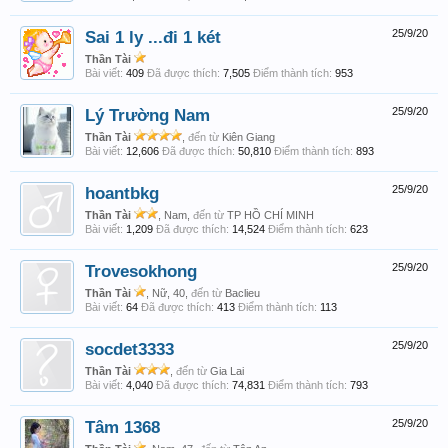
Sai 1 ly ...đi 1 két
25/9/20
Thần Tài
Bài viết:
409
Đã được thích:
7,505
Điểm thành tích:
953
Lý Trường Nam
25/9/20
Thần Tài
,
đến từ
Kiên Giang
Bài viết:
12,606
Đã được thích:
50,810
Điểm thành tích:
893
hoantbkg
25/9/20
Thần Tài
, Nam,
đến từ
TP HỒ CHÍ MINH
Bài viết:
1,209
Đã được thích:
14,524
Điểm thành tích:
623
Trovesokhong
25/9/20
Thần Tài
, Nữ, 40,
đến từ
Baclieu
Bài viết:
64
Đã được thích:
413
Điểm thành tích:
113
socdet3333
25/9/20
Thần Tài
,
đến từ
Gia Lai
Bài viết:
4,040
Đã được thích:
74,831
Điểm thành tích:
793
Tâm 1368
25/9/20