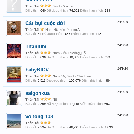
Thần Tài
,
đến từ
Gia Lai
Bài viết:
4,040
Đã được thích:
74,831
Điểm thành tích:
793
Cát bụi cuộc đời
24/9/20
Thần Tài
, Nam, 46,
đến từ
Long An
Bài viết:
54
Đã được thích:
687
Điểm thành tích:
143
Titanium
24/9/20
Thần Tài
, Nam,
đến từ
Mông_Cổ
Bài viết:
3,090
Đã được thích:
18,892
Điểm thành tích:
623
babyBIDV
24/9/20
Thần Tài
, Nam, 35,
đến từ
Chu Tước
Bài viết:
3,511
Đã được thích:
105,678
Điểm thành tích:
894
saigonxua
24/9/20
Thần Tài
, Nữ
Bài viết:
2,859
Đã được thích:
47,118
Điểm thành tích:
693
vo tong 108
24/9/20
Thần Tài
Bài viết:
7,234
Đã được thích:
46,745
Điểm thành tích:
1,093