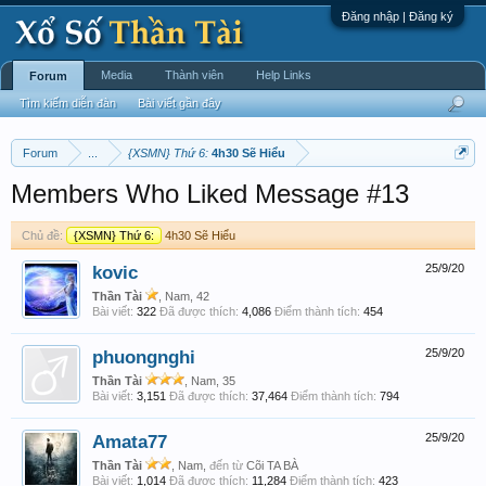
Đăng nhập | Đăng ký
Media
Thành viên
Help Links
Forum
Tìm kiếm diễn đàn
Bài viết gần đây
Forum
...
{XSMN} Thứ 6:
4h30 Sẽ Hiểu
Members Who Liked Message #13
Chủ đề:
{XSMN} Thứ 6:
4h30 Sẽ Hiểu
kovic
25/9/20
Thần Tài
, Nam, 42
Bài viết:
322
Đã được thích:
4,086
Điểm thành tích:
454
phuongnghi
25/9/20
Thần Tài
, Nam, 35
Bài viết:
3,151
Đã được thích:
37,464
Điểm thành tích:
794
Amata77
25/9/20
Thần Tài
, Nam,
đến từ
Cõi TA BÀ
Bài viết:
1,014
Đã được thích:
11,284
Điểm thành tích:
423