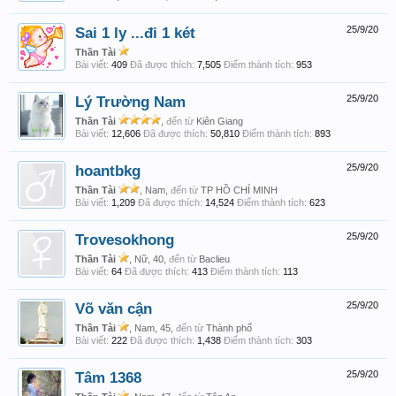
Sai 1 ly ...đi 1 két
25/9/20
Thần Tài
Bài viết:
409
Đã được thích:
7,505
Điểm thành tích:
953
Lý Trường Nam
25/9/20
Thần Tài
,
đến từ
Kiên Giang
Bài viết:
12,606
Đã được thích:
50,810
Điểm thành tích:
893
hoantbkg
25/9/20
Thần Tài
, Nam,
đến từ
TP HỒ CHÍ MINH
Bài viết:
1,209
Đã được thích:
14,524
Điểm thành tích:
623
Trovesokhong
25/9/20
Thần Tài
, Nữ, 40,
đến từ
Baclieu
Bài viết:
64
Đã được thích:
413
Điểm thành tích:
113
Võ văn cận
25/9/20
Thần Tài
, Nam, 45,
đến từ
Thành phố
Bài viết:
222
Đã được thích:
1,438
Điểm thành tích:
303
Tâm 1368
25/9/20