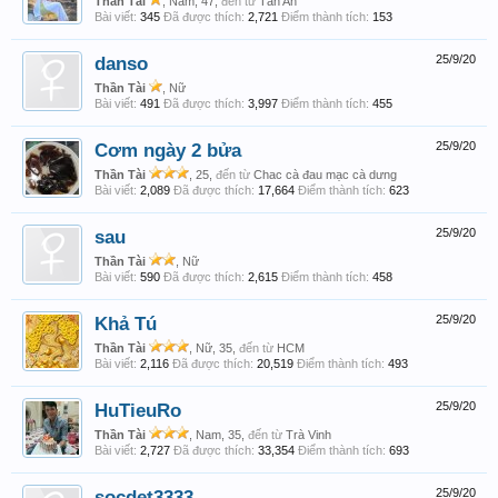
Thần Tài
, Nam, 47,
đến từ
Tân An
Bài viết:
345
Đã được thích:
2,721
Điểm thành tích:
153
danso
25/9/20
Thần Tài
, Nữ
Bài viết:
491
Đã được thích:
3,997
Điểm thành tích:
455
Cơm ngày 2 bửa
25/9/20
Thần Tài
, 25,
đến từ
Chac cà đau mạc cà dưng
Bài viết:
2,089
Đã được thích:
17,664
Điểm thành tích:
623
sau
25/9/20
Thần Tài
, Nữ
Bài viết:
590
Đã được thích:
2,615
Điểm thành tích:
458
Khả Tú
25/9/20
Thần Tài
, Nữ, 35,
đến từ
HCM
Bài viết:
2,116
Đã được thích:
20,519
Điểm thành tích:
493
HuTieuRo
25/9/20
Thần Tài
, Nam, 35,
đến từ
Trà Vinh
Bài viết:
2,727
Đã được thích:
33,354
Điểm thành tích:
693
socdet3333
25/9/20