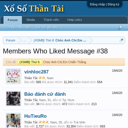
Đăng nhập | Đăng ký
Media
Thành viên
Help Links
Forum
Tìm kiếm diễn đàn
Bài viết gần đây
Forum
...
{XSMB} Thứ 6:
Chúc Anh Chị Em Chiến Thắng.
Members Who Liked Message #38
Chủ đề:
{XSMB} Thứ 6:
Chúc Anh Chị Em Chiến Thắng.
vinhloc287
19/6/20
Thần Tài
, Nam
Bài viết:
565
Đã được thích:
11,341
Điểm thành tích:
554
Bảo đánh cứ đánh
19/6/20
Thần Tài
, Nam, 31,
đến từ
Tp. Hcm
Bài viết:
34
Đã được thích:
472
Điểm thành tích:
213
HuTieuRo
19/6/20
Thần Tài
, Nam, 35,
đến từ
Trà Vinh
Bài viết:
2,727
Đã được thích:
33,354
Điểm thành tích:
693