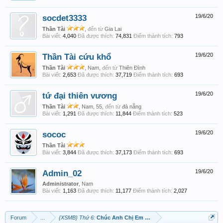
socdet3333
19/6/20
Thần Tài
,
đến từ
Gia Lai
Bài viết:
4,040
Đã được thích:
74,831
Điểm thành tích:
793
Thần Tài cứu khổ
19/6/20
Thần Tài
, Nam,
đến từ
Thiên Đình
Bài viết:
2,653
Đã được thích:
37,719
Điểm thành tích:
693
tứ đại thiên vương
19/6/20
Thần Tài
, Nam, 55,
đến từ
đà nẵng
Bài viết:
1,291
Đã được thích:
11,844
Điểm thành tích:
523
sococ
19/6/20
Thần Tài
Bài viết:
3,844
Đã được thích:
37,173
Điểm thành tích:
693
Admin_02
19/6/20
Administrator
, Nam
Bài viết:
1,163
Đã được thích:
11,177
Điểm thành tích:
2,027
Forum
...
{XSMB} Thứ 6:
Chúc Anh Chị Em Chiến Thắng.