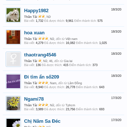
Happy1982
18/3/20
Thần Tài
, Nữ
Bài viết:
1,732
Đã được thích:
9,961
Điểm thành tích:
575
hoa xuan
18/3/20
Thần Tài
, Nữ,
đến từ
Việt nam
Bài viết:
4,279
Đã được thích:
16,082
Điểm thành tích:
1,025
thaotrang4546
18/3/20
Thần Tài
, Nữ, 46,
đến từ
Gia lai
Bài viết:
136
Đã được thích:
415
Điểm thành tích:
373
Đi tìm ẩn số209
18/3/20
Thần Tài
, Nam,
đến từ
Lâm Đồng
Bài viết:
8,940
Đã được thích:
26,778
Điểm thành tích:
643
Ngami78
17/3/20
Thần Tài
, Nữ,
đến từ
Tphcm
Bài viết:
3,989
Đã được thích:
23,756
Điểm thành tích:
693
Chị Năm Sa Đéc
17/3/20