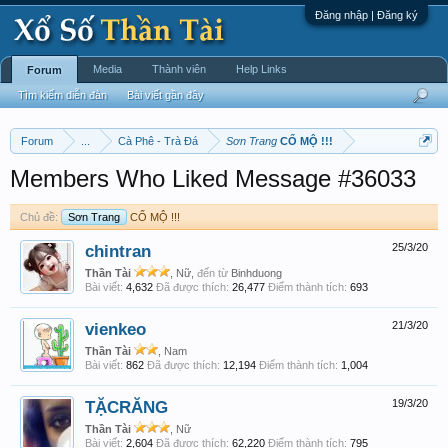
Đăng nhập | Đăng ký
Media
Thành viên
Help Links
Forum
Tìm kiếm diễn đàn
Bài viết gần đây
Forum
...
Cà Phê - Trà Đá
Sơn Trang
CỔ MỘ !!!
Members Who Liked Message #36033
Chủ đề:
Sơn Trang
CỔ MỘ !!!
chintran
25/3/20
Thần Tài
, Nữ,
đến từ
Binhduong
Bài viết:
4,632
Đã được thích:
26,477
Điểm thành tích:
693
vienkeo
21/3/20
Thần Tài
, Nam
Bài viết:
862
Đã được thích:
12,194
Điểm thành tích:
1,004
TẶCRĂNG
19/3/20
Thần Tài
, Nữ
Bài viết:
2,604
Đã được thích:
62,220
Điểm thành tích:
795