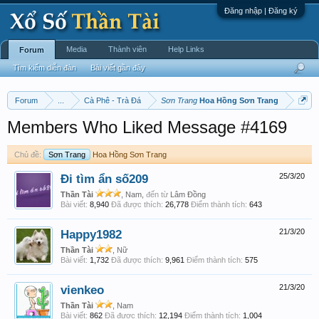
Đăng nhập | Đăng ký
Media
Thành viên
Help Links
Forum
Tìm kiếm diễn đàn
Bài viết gần đây
Forum
...
Cà Phê - Trà Đá
Sơn Trang
Hoa Hồng Sơn Trang
Members Who Liked Message #4169
Chủ đề:
Sơn Trang
Hoa Hồng Sơn Trang
Đi tìm ẩn số209
25/3/20
Thần Tài
, Nam,
đến từ
Lâm Đồng
Bài viết:
8,940
Đã được thích:
26,778
Điểm thành tích:
643
Happy1982
21/3/20
Thần Tài
, Nữ
Bài viết:
1,732
Đã được thích:
9,961
Điểm thành tích:
575
vienkeo
21/3/20
Thần Tài
, Nam
Bài viết:
862
Đã được thích:
12,194
Điểm thành tích:
1,004