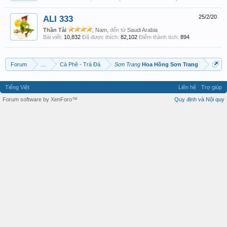
ALI 333
25/2/20
Thần Tài
, Nam,
đến từ
Saudi Arabia
Bài viết:
10,832
Đã được thích:
82,102
Điểm thành tích:
894
Forum
...
Cà Phê - Trà Đá
Sơn Trang
Hoa Hồng Sơn Trang
Tiếng Việt
Liên hệ
Trợ giúp
Forum software by XenForo™
Quy định và Nội quy