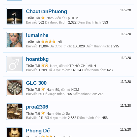
ChautranPhuong
11/2/20
Thần Tài
, Nam,
đến từ
Tp HCM
Bài viết:
362
Đã được thích:
2,322
Điểm thành tích:
353
iumainhe
11/2/20
Thần Tài
, Nữ
Bài viết:
13,804
Đã được thích:
180,028
Điểm thành tích:
1,295
hoantbkg
11/2/20
Thần Tài
, Nam,
đến từ
TP HỒ CHÍ MINH
Bài viết:
1,209
Đã được thích:
14,524
Điểm thành tích:
623
GLC 300
11/2/20
Thần Tài
, Nam, 50,
đến từ
HCM
Bài viết:
50
Đã được thích:
265
Điểm thành tích:
213
proa2306
11/2/20
Thần Tài
, Nam,
đến từ
Sg
Bài viết:
211
Đã được thích:
2,332
Điểm thành tích:
453
Phong Dế
11/2/20