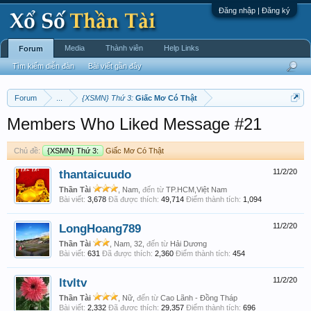
Đăng nhập | Đăng ký
Media
Thành viên
Help Links
Forum
Tìm kiếm diễn đàn
Bài viết gần đây
Forum
...
{XSMN} Thứ 3:
Giấc Mơ Có Thật
Members Who Liked Message #21
Chủ đề:
{XSMN} Thứ 3:
Giấc Mơ Có Thật
thantaicuudo
11/2/20
Thần Tài
, Nam,
đến từ
TP.HCM,Việt Nam
Bài viết:
3,678
Đã được thích:
49,714
Điểm thành tích:
1,094
LongHoang789
11/2/20
Thần Tài
, Nam, 32,
đến từ
Hải Dương
Bài viết:
631
Đã được thích:
2,360
Điểm thành tích:
454
ltvltv
11/2/20
Thần Tài
, Nữ,
đến từ
Cao Lãnh - Đồng Tháp
Bài viết:
2,332
Đã được thích:
29,357
Điểm thành tích:
696