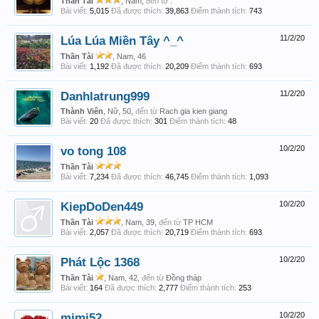
Thần Tài
, Nam,
đến từ
.
Bài viết:
5,015
Đã được thích:
39,863
Điểm thành tích:
743
Lúa Lúa Miền Tây ^_^
11/2/20
Thần Tài
, Nam, 46
Bài viết:
1,192
Đã được thích:
20,209
Điểm thành tích:
693
Danhlatrung999
11/2/20
Thành Viên
, Nữ, 50,
đến từ
Rach gia kien giang
Bài viết:
20
Đã được thích:
301
Điểm thành tích:
48
vo tong 108
10/2/20
Thần Tài
Bài viết:
7,234
Đã được thích:
46,745
Điểm thành tích:
1,093
KiepDoDen449
10/2/20
Thần Tài
, Nam, 39,
đến từ
TP HCM
Bài viết:
2,057
Đã được thích:
20,719
Điểm thành tích:
693
Phát Lộc 1368
10/2/20
Thần Tài
, Nam, 42,
đến từ
Đồng tháp
Bài viết:
164
Đã được thích:
2,777
Điểm thành tích:
253
mimi52
10/2/20