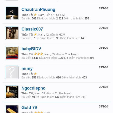
ChautranPhuong
25/1/20
Thần Tài
, Nam,
đến từ
Tp HCM
Bài viết:
362
Đã được thích:
2,322
Điểm thành tích:
353
Classic007
25/1/20
Thần Tài
, Nam, 42,
đến từ
HCM
Bài viết:
57
Đã được thích:
596
Điểm thành tích:
143
babyBIDV
25/1/20
Thần Tài
, Nam, 35,
đến từ
Chu Tước
Bài viết:
3,511
Đã được thích:
105,678
Điểm thành tích:
894
mimy
25/1/20
Thần Tài
Bài viết:
151
Đã được thích:
616
Điểm thành tích:
403
Ngocdiepho
25/1/20
Thần Tài
, Nam, 55,
đến từ
Tp Hochminh
Bài viết:
49
Đã được thích:
137
Điểm thành tích:
243
Gold 79
25/1/20