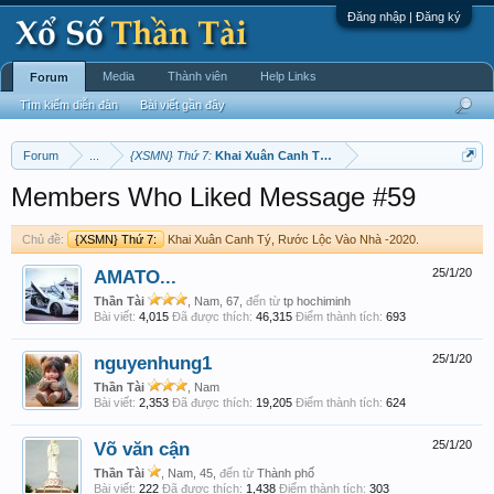
Đăng nhập | Đăng ký
Media
Thành viên
Help Links
Forum
Tìm kiếm diễn đàn
Bài viết gần đây
Forum
...
{XSMN} Thứ 7:
Khai Xuân Canh Tý, Rước Lộc Vào Nhà -2020.
Members Who Liked Message #59
Chủ đề:
{XSMN} Thứ 7:
Khai Xuân Canh Tý, Rước Lộc Vào Nhà -2020.
AMATO...
25/1/20
Thần Tài
, Nam, 67,
đến từ
tp hochiminh
Bài viết:
4,015
Đã được thích:
46,315
Điểm thành tích:
693
nguyenhung1
25/1/20
Thần Tài
, Nam
Bài viết:
2,353
Đã được thích:
19,205
Điểm thành tích:
624
Võ văn cận
25/1/20
Thần Tài
, Nam, 45,
đến từ
Thành phố
Bài viết:
222
Đã được thích:
1,438
Điểm thành tích:
303