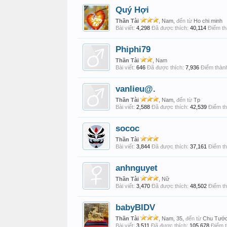
Quý Hợi
Thần Tài
, Nam,
đến từ
Ho chi minh
Bài viết:
4,298
Đã được thích:
40,114
Điểm th
Phiphi79
Thần Tài
, Nam
Bài viết:
646
Đã được thích:
7,936
Điểm thành
vanlieu@.
Thần Tài
, Nam,
đến từ
Tp
Bài viết:
2,588
Đã được thích:
42,539
Điểm th
sococ
Thần Tài
Bài viết:
3,844
Đã được thích:
37,161
Điểm th
anhnguyet
Thần Tài
, Nữ
Bài viết:
3,470
Đã được thích:
48,502
Điểm th
babyBIDV
Thần Tài
, Nam, 35,
đến từ
Chu Tướ
Bài viết:
3,511
Đã được thích:
105,678
Điểm t