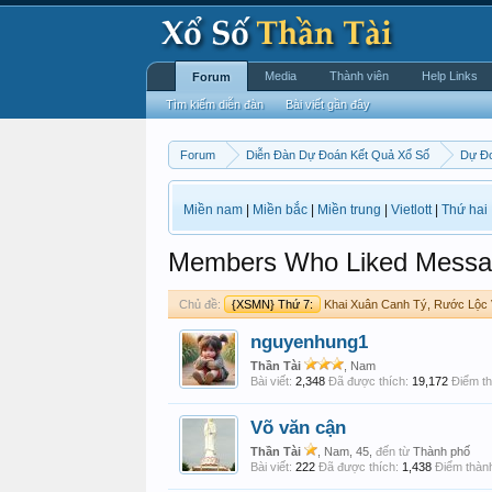
Media
Thành viên
Help Links
Forum
Tìm kiếm diễn đàn
Bài viết gần đây
Forum
Diễn Đàn Dự Đoán Kết Quả Xổ Số
Dự Đ
Miền nam
|
Miền bắc
|
Miền trung
|
Vietlott
|
Thứ hai
Members Who Liked Messa
Chủ đề:
{XSMN} Thứ 7:
Khai Xuân Canh Tý, Rước Lộc 
nguyenhung1
Thần Tài
, Nam
Bài viết:
2,348
Đã được thích:
19,172
Điểm th
Võ văn cận
Thần Tài
, Nam, 45,
đến từ
Thành phố
Bài viết:
222
Đã được thích:
1,438
Điểm thành