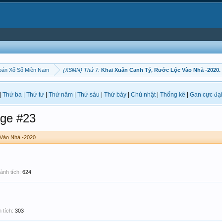
oán Xổ Số Miền Nam
{XSMN} Thứ 7:
Khai Xuân Canh Tý, Rước Lộc Vào Nhà -2020.
|
Thứ ba
|
Thứ tư
|
Thứ năm
|
Thứ sáu
|
Thứ bảy
|
Chủ nhật
|
Thống kê
|
Gan cực đạ
ge #23
Vào Nhà -2020.
ành tích:
624
 tích:
303