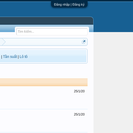
Đăng nhập | Đăng ký
i
|
Tần suất
|
Lô tô
25/1/20
25/1/20