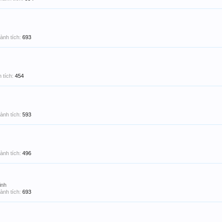
ành tích:
693
 tích:
454
ành tích:
593
ành tích:
496
inh
ành tích:
693