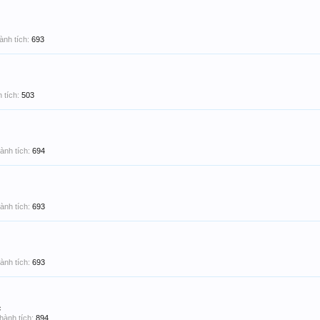
ành tích:
693
 tích:
503
ành tích:
694
ành tích:
693
ành tích:
693
c
hành tích:
894