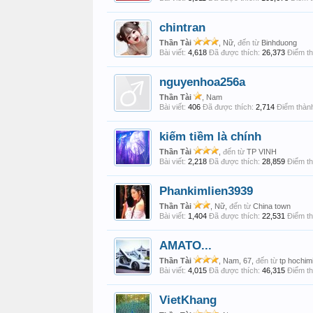
chintran
Thần Tài
, Nữ,
đến từ
Binhduong
Bài viết:
4,618
Đã được thích:
26,373
Điểm th
nguyenhoa256a
Thần Tài
, Nam
Bài viết:
406
Đã được thích:
2,714
Điểm thành
kiếm tiềm là chính
Thần Tài
,
đến từ
TP VINH
Bài viết:
2,218
Đã được thích:
28,859
Điểm th
Phankimlien3939
Thần Tài
, Nữ,
đến từ
China town
Bài viết:
1,404
Đã được thích:
22,531
Điểm th
AMATO...
Thần Tài
, Nam, 67,
đến từ
tp hochim
Bài viết:
4,015
Đã được thích:
46,315
Điểm th
VietKhang