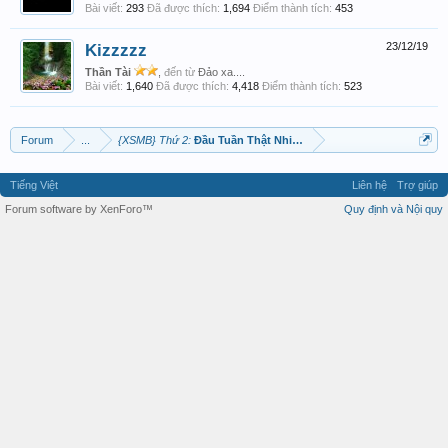
Bài viết:
293
Đã được thích:
1,694
Điểm thành tích:
453
Kizzzzz
23/12/19
Thần Tài
,
đến từ
Đảo xa....
Bài viết:
1,640
Đã được thích:
4,418
Điểm thành tích:
523
Forum
...
{XSMB} Thứ 2:
Đầu Tuần Thật Nhiều May Mắn
Tiếng Việt
Liên hệ
Trợ giúp
Forum software by XenForo™
Quy định và Nội quy