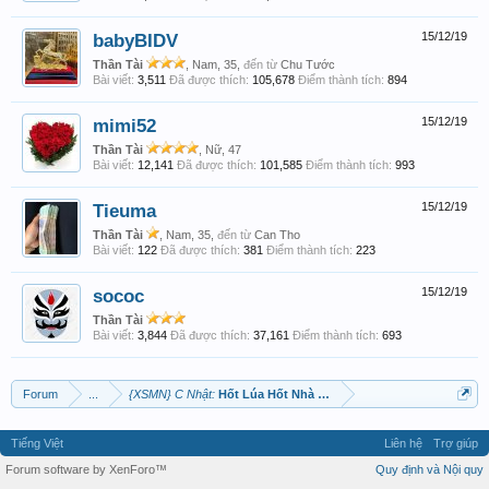
babyBIDV
15/12/19
Thần Tài
, Nam, 35,
đến từ
Chu Tước
Bài viết:
3,511
Đã được thích:
105,678
Điểm thành tích:
894
mimi52
15/12/19
Thần Tài
, Nữ, 47
Bài viết:
12,141
Đã được thích:
101,585
Điểm thành tích:
993
Tieuma
15/12/19
Thần Tài
, Nam, 35,
đến từ
Can Tho
Bài viết:
122
Đã được thích:
381
Điểm thành tích:
223
sococ
15/12/19
Thần Tài
Bài viết:
3,844
Đã được thích:
37,161
Điểm thành tích:
693
Forum
...
{XSMN} C Nhật:
Hốt Lúa Hốt Nhà Thầu Không Né Được Đâu
Tiếng Việt
Liên hệ
Trợ giúp
Forum software by XenForo™
Quy định và Nội quy