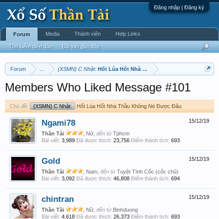
Đăng nhập | Đăng ký
Media
Thành viên
Help Links
Forum
Tìm kiếm diễn đàn
Bài viết gần đây
Forum
...
{XSMN} C Nhật:
Hốt Lúa Hốt Nhà Thầu Không Né Được Đâu
Members Who Liked Message #101
Chủ đề:
{XSMN} C Nhật:
Hốt Lúa Hốt Nhà Thầu Không Né Được Đâu
Ngami78
15/12/19
Thần Tài
, Nữ,
đến từ
Tphcm
Bài viết:
3,989
Đã được thích:
23,756
Điểm thành tích:
693
Gold
15/12/19
Thần Tài
, Nam,
đến từ
Tuyệt Tình Cốc (cốc chủ)
Bài viết:
3,092
Đã được thích:
46,808
Điểm thành tích:
694
chintran
15/12/19
Thần Tài
, Nữ,
đến từ
Binhduong
Bài viết:
4,618
Đã được thích:
26,373
Điểm thành tích:
693